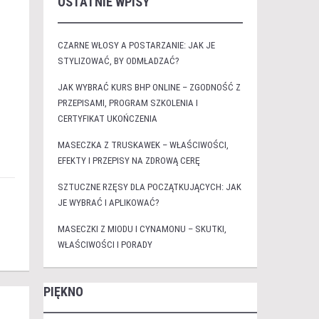
OSTATNIE WPISY
CZARNE WŁOSY A POSTARZANIE: JAK JE
STYLIZOWAĆ, BY ODMŁADZAĆ?
JAK WYBRAĆ KURS BHP ONLINE – ZGODNOŚĆ Z
PRZEPISAMI, PROGRAM SZKOLENIA I
CERTYFIKAT UKOŃCZENIA
MASECZKA Z TRUSKAWEK – WŁAŚCIWOŚCI,
EFEKTY I PRZEPISY NA ZDROWĄ CERĘ
SZTUCZNE RZĘSY DLA POCZĄTKUJĄCYCH: JAK
JE WYBRAĆ I APLIKOWAĆ?
MASECZKI Z MIODU I CYNAMONU – SKUTKI,
WŁAŚCIWOŚCI I PORADY
PIĘKNO