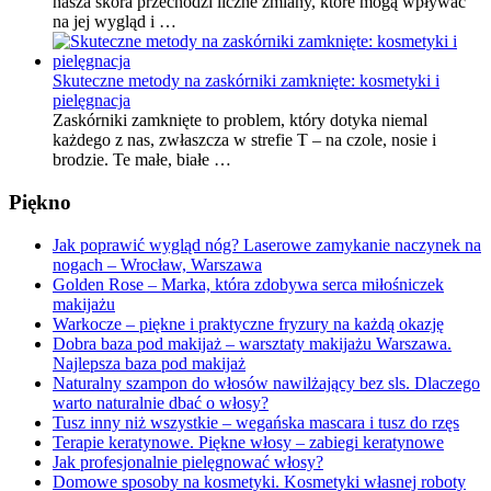
nasza skóra przechodzi liczne zmiany, które mogą wpływać
na jej wygląd i …
Skuteczne metody na zaskórniki zamknięte: kosmetyki i
pielęgnacja
Zaskórniki zamknięte to problem, który dotyka niemal
każdego z nas, zwłaszcza w strefie T – na czole, nosie i
brodzie. Te małe, białe …
Piękno
Jak poprawić wygląd nóg? Laserowe zamykanie naczynek na
nogach – Wrocław, Warszawa
Golden Rose – Marka, która zdobywa serca miłośniczek
makijażu
Warkocze – piękne i praktyczne fryzury na każdą okazję
Dobra baza pod makijaż – warsztaty makijażu Warszawa.
Najlepsza baza pod makijaż
Naturalny szampon do włosów nawilżający bez sls. Dlaczego
warto naturalnie dbać o włosy?
Tusz inny niż wszystkie – wegańska mascara i tusz do rzęs
Terapie keratynowe. Piękne włosy – zabiegi keratynowe
Jak profesjonalnie pielęgnować włosy?
Domowe sposoby na kosmetyki. Kosmetyki własnej roboty