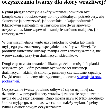
oczyszczania twarzy dla skóry wrażliwej?
Rytuał pielęgnacyjny
dla skóry wrażliwej powinien być
kompleksowy i dostosowany do indywidualnych potrzeb cery, aby
skutecznie ją oczyszczać, jednocześnie unikając podrażnień.
Kluczowym elementem jest zastosowanie dwuetapowego
oczyszczania, które zapewnia usunięcie zarówno makijażu, jak i
zanieczyszczeń.
W pierwszym etapie warto użyć łagodnego olejku lub masła
myjącego przeznaczonego specjalnie dla skóry wrażliwej. Te
produkty skutecznie usuwają makijaż oraz zanieczyszczenia, nie
wprowadzając przy tym drażniących składników.
Drugi etap to zastosowanie delikatnego żelu, emulsji lub pianki
oczyszczającej, które powinny być wolne od substancji
drażniących, takich jak silikony, parabeny czy sztuczne zapachy.
Dzięki temu unikniemy nieprzyjemnego uczucia
ściągnięcia oraz
podrażnień
.
Oczyszczanie twarzy powinno odbywać się co najmniej raz
dziennie, a w przypadku cery wrażliwej zaleca się ograniczenie
mycia do 1-2 razy dziennie. Rano można używać tylko łagodnego
środka myjącego, natomiast wieczorem należy wykonać pełny
rytuał z dwuetapowym oczyszczaniem.