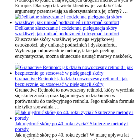
Europie. Dlaczego tak wielu klientów jej zaufało? Jaki
argumenty przemawiają za skorzystaniem z jej oferty? …
Delikatne złuszczanie i codzienna pielęgnacja skóry
wrażliwej: jak unikać podrażnień i utrzymać komfort
Złuszczanie skóry wrażliwej wymaga wyjątkowej
ostrożności, aby uniknąć podrażnień i dyskomfortu.
Wybierając odpowiednie metody, takie jak peelingi
enzymatyczne, można skutecznie usunąć martwy naskórek,
…
Granactive Retinoid: jak działa nowoczesny retinoid i jak
bezpiecznie go stosować w pielęgnacji skóry
Granactive Retinoid to nowoczesny retinoid, który wyróżnia
się skutecznością oraz łagodniejszym działaniem w
porównaniu do tradycyjnego retinolu. Jego unikalna formuła
nie tylko spowalnia …
Jak ujędrnić skórę po 40. roku życia? Skuteczne metody i
porady
Jak ujędrnić skórę po 40. roku życia? W miarę upływu lat