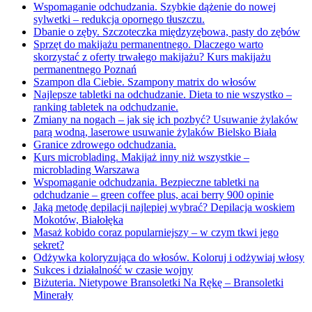
Wspomaganie odchudzania. Szybkie dążenie do nowej
sylwetki – redukcja opornego tłuszczu.
Dbanie o zęby. Szczoteczka międzyzębowa, pasty do zębów
Sprzęt do makijażu permanentnego. Dlaczego warto
skorzystać z oferty trwałego makijażu? Kurs makijażu
permanentnego Poznań
Szampon dla Ciebie. Szampony matrix do włosów
Najlepsze tabletki na odchudzanie. Dieta to nie wszystko –
ranking tabletek na odchudzanie.
Zmiany na nogach – jak się ich pozbyć? Usuwanie żylaków
parą wodną, laserowe usuwanie żylaków Bielsko Biała
Granice zdrowego odchudzania.
Kurs microblading. Makijaż inny niż wszystkie –
microblading Warszawa
Wspomaganie odchudzania. Bezpieczne tabletki na
odchudzanie – green coffee plus, acai berry 900 opinie
Jaką metodę depilacji najlepiej wybrać? Depilacja woskiem
Mokotów, Białołęka
Masaż kobido coraz popularniejszy – w czym tkwi jego
sekret?
Odżywka koloryzująca do włosów. Koloruj i odżywiaj włosy
Sukces i działalność w czasie wojny
Biżuteria. Nietypowe Bransoletki Na Rękę – Bransoletki
Minerały