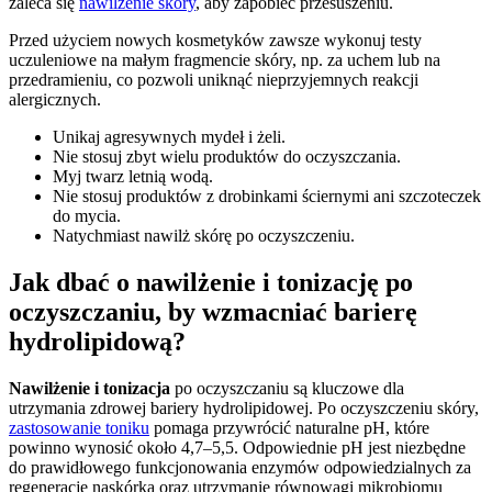
zaleca się
nawilżenie skóry
, aby zapobiec przesuszeniu.
Przed użyciem nowych kosmetyków zawsze wykonuj testy
uczuleniowe na małym fragmencie skóry, np. za uchem lub na
przedramieniu, co pozwoli uniknąć nieprzyjemnych reakcji
alergicznych.
Unikaj agresywnych mydeł i żeli.
Nie stosuj zbyt wielu produktów do oczyszczania.
Myj twarz letnią wodą.
Nie stosuj produktów z drobinkami ściernymi ani szczoteczek
do mycia.
Natychmiast nawilż skórę po oczyszczeniu.
Jak dbać o nawilżenie i tonizację po
oczyszczaniu, by wzmacniać barierę
hydrolipidową?
Nawilżenie i tonizacja
po oczyszczaniu są kluczowe dla
utrzymania zdrowej bariery hydrolipidowej. Po oczyszczeniu skóry,
zastosowanie toniku
pomaga przywrócić naturalne pH, które
powinno wynosić około 4,7–5,5. Odpowiednie pH jest niezbędne
do prawidłowego funkcjonowania enzymów odpowiedzialnych za
regenerację naskórka oraz utrzymanie równowagi mikrobiomu