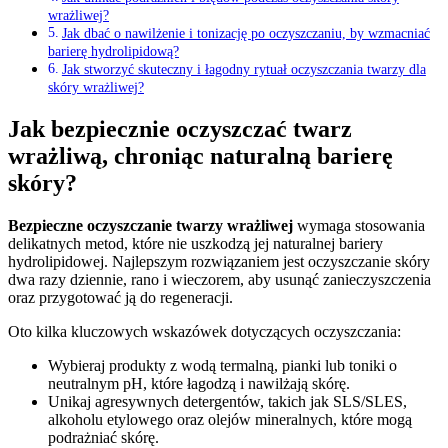
wrażliwej?
Jak dbać o nawilżenie i tonizację po oczyszczaniu, by wzmacniać
barierę hydrolipidową?
Jak stworzyć skuteczny i łagodny rytuał oczyszczania twarzy dla
skóry wrażliwej?
Jak bezpiecznie oczyszczać twarz
wrażliwą, chroniąc naturalną barierę
skóry?
Bezpieczne oczyszczanie twarzy wrażliwej
wymaga stosowania
delikatnych metod, które nie uszkodzą jej naturalnej bariery
hydrolipidowej. Najlepszym rozwiązaniem jest oczyszczanie skóry
dwa razy dziennie, rano i wieczorem, aby usunąć zanieczyszczenia
oraz przygotować ją do regeneracji.
Oto kilka kluczowych wskazówek dotyczących oczyszczania:
Wybieraj produkty z wodą termalną, pianki lub toniki o
neutralnym pH, które łagodzą i nawilżają skórę.
Unikaj agresywnych detergentów, takich jak SLS/SLES,
alkoholu etylowego oraz olejów mineralnych, które mogą
podrażniać skórę.