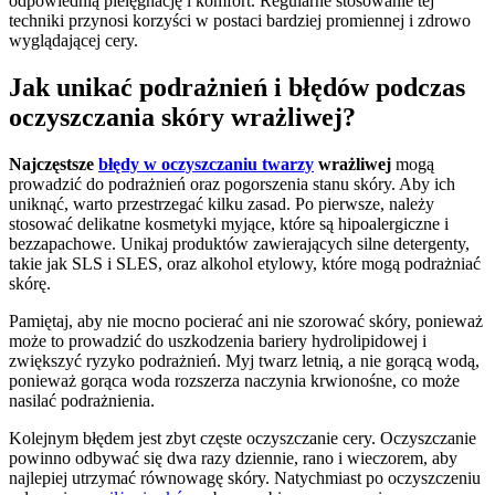
odpowiednią pielęgnację i komfort. Regularne stosowanie tej
techniki przynosi korzyści w postaci bardziej promiennej i zdrowo
wyglądającej cery.
Jak unikać podrażnień i błędów podczas
oczyszczania skóry wrażliwej?
Najczęstsze
błędy w oczyszczaniu twarzy
wrażliwej
mogą
prowadzić do podrażnień oraz pogorszenia stanu skóry. Aby ich
uniknąć, warto przestrzegać kilku zasad. Po pierwsze, należy
stosować delikatne kosmetyki myjące, które są hipoalergiczne i
bezzapachowe. Unikaj produktów zawierających silne detergenty,
takie jak SLS i SLES, oraz alkohol etylowy, które mogą podrażniać
skórę.
Pamiętaj, aby nie mocno pocierać ani nie szorować skóry, ponieważ
może to prowadzić do uszkodzenia bariery hydrolipidowej i
zwiększyć ryzyko podrażnień. Myj twarz letnią, a nie gorącą wodą,
ponieważ gorąca woda rozszerza naczynia krwionośne, co może
nasilać podrażnienia.
Kolejnym błędem jest zbyt częste oczyszczanie cery. Oczyszczanie
powinno odbywać się dwa razy dziennie, rano i wieczorem, aby
najlepiej utrzymać równowagę skóry. Natychmiast po oczyszczeniu