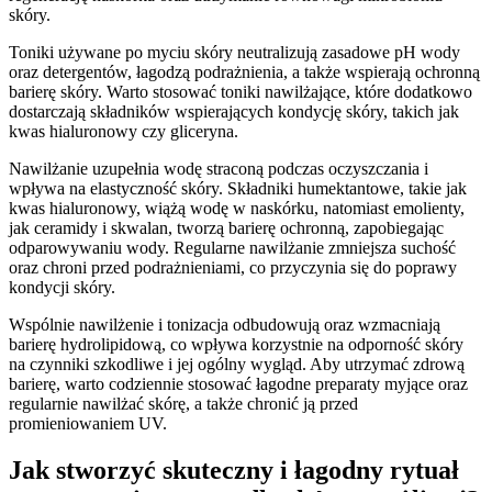
skóry.
Toniki używane po myciu skóry neutralizują zasadowe pH wody
oraz detergentów, łagodzą podrażnienia, a także wspierają ochronną
barierę skóry. Warto stosować toniki nawilżające, które dodatkowo
dostarczają składników wspierających kondycję skóry, takich jak
kwas hialuronowy czy gliceryna.
Nawilżanie uzupełnia wodę straconą podczas oczyszczania i
wpływa na elastyczność skóry. Składniki humektantowe, takie jak
kwas hialuronowy, wiążą wodę w naskórku, natomiast emolienty,
jak ceramidy i skwalan, tworzą barierę ochronną, zapobiegając
odparowywaniu wody. Regularne nawilżanie zmniejsza suchość
oraz chroni przed podrażnieniami, co przyczynia się do poprawy
kondycji skóry.
Wspólnie nawilżenie i tonizacja odbudowują oraz wzmacniają
barierę hydrolipidową, co wpływa korzystnie na odporność skóry
na czynniki szkodliwe i jej ogólny wygląd. Aby utrzymać zdrową
barierę, warto codziennie stosować łagodne preparaty myjące oraz
regularnie nawilżać skórę, a także chronić ją przed
promieniowaniem UV.
Jak stworzyć skuteczny i łagodny rytuał