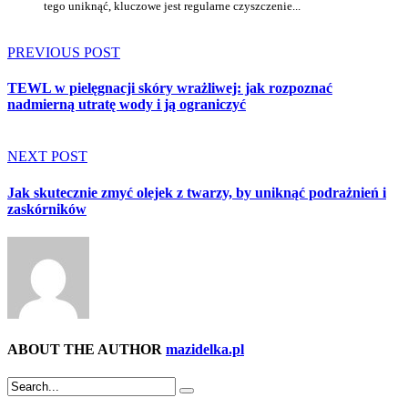
tego uniknąć, kluczowe jest regularne czyszczenie...
PREVIOUS POST
TEWL w pielęgnacji skóry wrażliwej: jak rozpoznać
nadmierną utratę wody i ją ograniczyć
NEXT POST
Jak skutecznie zmyć olejek z twarzy, by uniknąć podrażnień i
zaskórników
ABOUT THE AUTHOR
mazidelka.pl