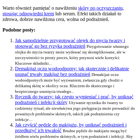
Warto również pamiętać o nawilżeniu
skóry po oczyszczaniu,
stosując odpowiedni krem
lub serum. Efekt takich działań to
zdrowa, dobrze nawilżona cera, wolna od podrażnień.
Podobne posty:
Jak samodzielnie przygotować olejek do mycia twarzy i
stosować go bez ryzyka podrażnień
Przygotowanie własnego
olejku do mycia twarzy może wydawać się skomplikowane, ale w
rzeczywistości to prosty proces, który przynosi wiele korzyści.
Kluczowe składniki...
Demakijaż oczu wodoodporny: jak skutecznie i delikatnie
usunąć trwały makijaż bez podrażnień
Demakijaż oczu
wodoodpornych może być wyzwaniem, zwłaszcza gdy chodzi o
delikatną skórę w okolicy oczu. Kluczem do skutecznego i
bezpiecznego usunięcia trwałego...
Ręcznik do twarzy: jak często wymieniać i prać, by uniknąć
podrażnień i infekcji skóry
Używanie ręcznika do twarzy to
codzienny rytuał, ale niewłaściwa jego pielęgnacja może prowadzić do
poważnych problemów skórnych, takich jak podrażnienia czy
infekcje....
Jak czyścić pędzle do makijażu, by uniknąć podrażnień i
przedłużyć ich trwałość
Brudne pędzle do makijażu mogą być
źródłem wielu problemów skórnych, w tym podrażnień i infekcji. Aby