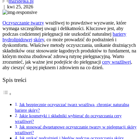
mazidelka.pl
|
kwi 25, 2026
Oczyszczanie twarzy
wrażliwej to prawdziwe wyzwanie, które
wymaga szczególnej uwagi i delikatności. Kluczowe jest, aby
podczas codziennej pielęgnacji nie uszkodzić naturalnej
bariery
hydrolipidowej
skóry
, co może prowadzić do podrażnień i
dyskomfortu. Właściwe metody oczyszczania, unikanie drażniących
składników oraz stosowanie łagodnych produktów to fundament, na
którym można zbudować zdrową rutynę pielęgnacyjną. Warto
zrozumieć, jak ważne jest podejście do pielęgnacji
cery wrażliwej
,
aby cieszyć się jej pięknem i zdrowiem na co dzień.
Spis treści
Jak bezpiecznie oczyszczać twarz wrażliwą, chroniąc naturalną
barierę skóry?
Jakie kosmetyki i składniki wybierać do oczyszczania cery
wrażliwej?
Jak stosować dwuetapowe oczyszczanie twarzy w pielęgnacji skóry
wrażliwej?
Jak unikać podrażnień i błędów podczas oczyszczania skóry