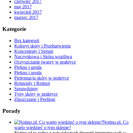
czerwiec 2017
maj 2017
kwiecień 2017
marzec 2017
Kategorie
Bez kategorii
Koloryt skóry i Przebarwienia
Koncentraty i Serum
Naczynkowa i Skóra wrażliwa
Oczyszczanie twarzy w praktyce
Piękno i uroda
Piękno i uroda
Pielęgnacja skóry w praktyce
Retinoidy i Retinol
Sprawdzimy
Typy skóry w praktyce
Złuszczanie i Peelingi
Porady
Notino.pl. Co
warto wiedzieć o tym sklepie?
Notino.pl to jedna z największych drogerii internetowych w