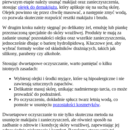
pierwszym etapie należy usunąć makijaż oraz zanieczyszczenia,
stosując
olejek do demakijażu
, który aplikuje się na suchą skórę.
Olejek powinno się przez chwilę masować, a następnie zmyć wodą,
co pozwala skutecznie rozpuścić resztki makijażu i brudu.
W drugim kroku należy sięgnąć po delikatny żel, emulsję lub piankę
przeznaczoną specjalnie do skóry wrażliwej. Produkty te mają za
zadanie usunąć pozostałości olejku oraz wszelkie zanieczyszczenia,
jednocześnie dbając o barierę hydrolipidową. Kluczowe jest, aby
wybrać formuły wolne od składników drażniących, takich jak
silikony, parabeny czy alkohole.
Stosując dwuetapowe oczyszczanie, warto pamiętać o kilku
istotnych zasadach:
Wybieraj olejki i środki myjące, które są hipoalergiczne i nie
zawierają sztucznych zapachów.
Delikatnie masuj skórę, unikając nadmiernego tarcia, co może
prowadzić do podrażnień.
Po oczyszczeniu, dokładnie spłucz twarz letnią wodą, co
pomoże w usunięciu
pozostałości kosmetyków
.
Dwuetapowe oczyszczanie to nie tylko skuteczna metoda na
usunięcie makijażu i zanieczyszczeń, ale również sposób na
zadbanie o zdrowie i kondycję skóry wrażliwej, zapewniając jej