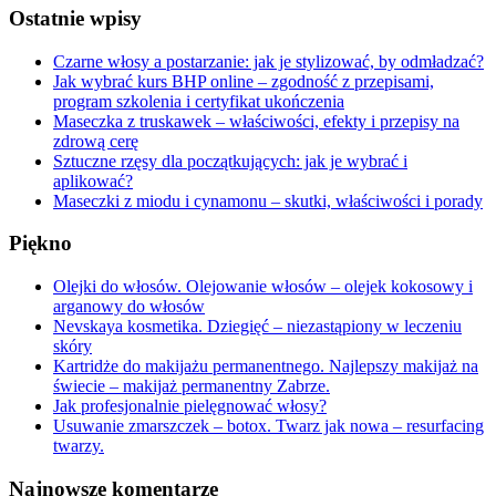
Ostatnie wpisy
Czarne włosy a postarzanie: jak je stylizować, by odmładzać?
Jak wybrać kurs BHP online – zgodność z przepisami,
program szkolenia i certyfikat ukończenia
Maseczka z truskawek – właściwości, efekty i przepisy na
zdrową cerę
Sztuczne rzęsy dla początkujących: jak je wybrać i
aplikować?
Maseczki z miodu i cynamonu – skutki, właściwości i porady
Piękno
Olejki do włosów. Olejowanie włosów – olejek kokosowy i
arganowy do włosów
Nevskaya kosmetika. Dziegięć – niezastąpiony w leczeniu
skóry
Kartridże do makijażu permanentnego. Najlepszy makijaż na
świecie – makijaż permanentny Zabrze.
Jak profesjonalnie pielęgnować włosy?
Usuwanie zmarszczek – botox. Twarz jak nowa – resurfacing
twarzy.
Najnowsze komentarze