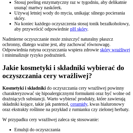
Stosuj peeling enzymatyczny raz w tygodniu, aby delikatnie
usunąć martwy naskórek.
Używaj letniej wody do mycia, unikając silnego pocierania
skóry.
Na koniec każdego oczyszczenia stosuj tonik bezalkoholowy,
aby przywrócić odpowiednie
pH skóry
.
Nadmierne oczyszczanie może zniszczyć naturalny płaszcz
ochronny, dlatego ważne jest, aby zachować równowagę.
Odpowiednia rutyna oczyszczania wspiera zdrowie
skóry wrażliwej
i minimalizuje ryzyko podrażnień.
Jakie kosmetyki i składniki wybierać do
oczyszczania cery wrażliwej?
Kosmetyki i składniki
do oczyszczania cery wrażliwej powinny
charakteryzować się hipoalergicznymi formułami oraz być wolne od
drażniących substancji. Warto wybierać produkty, które zawierają
składniki kojące, takie jak pantenol,
ceramidy
, kwas hialuronowy
oraz ekstrakty roślinne na przykład z rumianku czy zielonej herbaty.
W przypadku cery wrażliwej zaleca się stosowanie:
Emulsji do oczyszczania