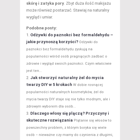
skórę i zatyka pory
. Zbyt duża ilość makijażu
może również postarzać. Stawiaj na naturalny
wygląd i umiar.
Podobne posty:
Odżywki do paznokci bez formaldehydu –
jakie przynoszą korzyści?
Odżywki do
paznokci bez formaldehydu zyskują na
popularności wśród osób pragnących zadbać o
zdrowie i wygląd swoich paznokci. Czym właściwie
jest ten...
Jak stworzyć naturalny żel do mycia
twarzy DIY w 5 krokach
W dobie rosnącej
popularności naturalnych kosmetyków, żel do
mycia twarzy DIY staje się nie tylko modnym, ale i
zdrowym wyborem dla osób...
Dlaczego włosy się plączą? Przyczyny i
skuteczne rozwiązania
Plątanie się włosów to
powszechny problem, z którym boryka się wiele
osób – nieważne czy mamy do czynienia z długimi,