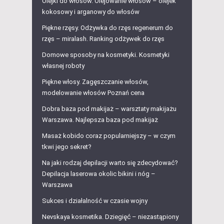
Olejki do włosów. Olejowanie włosów – olejek
kokosowy i arganowy do włosów
Piękne rzęsy. Odżywka do rzęs regenerum do
rzęs – miralash. Ranking odżywek do rzęs
Domowe sposoby na kosmetyki. Kosmetyki
własnej roboty
Piękne włosy. Zagęszczanie włosów,
modelowanie włosów Poznań cena
Dobra baza pod makijaż – warsztaty makijażu
Warszawa. Najlepsza baza pod makijaż
Masaż kobido coraz popularniejszy – w czym
tkwi jego sekret?
Na jaki rodzaj depilacji warto się zdecydować?
Depilacja laserowa okolic bikini i nóg –
Warszawa
Sukces i działalność w czasie wojny
Nevskaya kosmetika. Dziegięć – niezastąpiony