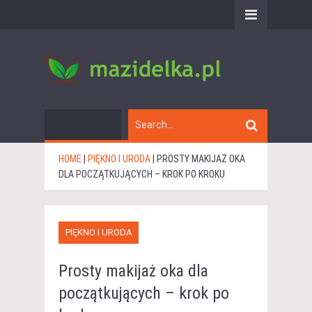
HOME
|
PIĘKNO I URODA
|
PROSTY MAKIJAŻ OKA
DLA POCZĄTKUJĄCYCH – KROK PO KROKU
PIĘKNO I URODA
Prosty makijaż oka dla
początkujących – krok po