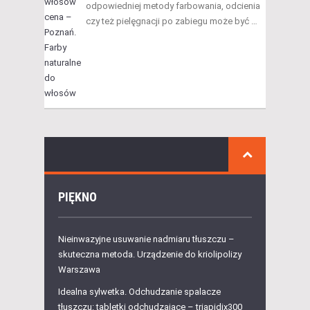
odpowiedniej metody farbowania, odcienia
czy też pielęgnacji po zabiegu może być …
PIĘKNO
Nieinwazyjne usuwanie nadmiaru tłuszczu –
skuteczna metoda. Urządzenie do kriolipolizy
Warszawa
Idealna sylwetka. Odchudzanie spalacze
tłuszczu: tabletki odchudzające – triapidix300