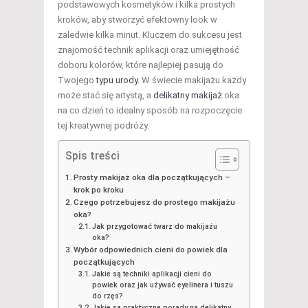
podstawowych kosmetyków i kilka prostych
kroków, aby stworzyć efektowny look w
zaledwie kilka minut. Kluczem do sukcesu jest
znajomość technik aplikacji oraz umiejętność
doboru kolorów, które najlepiej pasują do
Twojego
typu urody
. W świecie makijażu każdy
może stać się artystą, a
delikatny makijaż
oka
na co dzień to idealny sposób na rozpoczęcie
tej kreatywnej podróży.
Spis treści
Prosty makijaż oka dla początkujących –
krok po kroku
Czego potrzebujesz do prostego makijażu
oka?
Jak przygotować twarz do makijażu
oka?
Wybór odpowiednich cieni do powiek dla
początkujących
Jakie są techniki aplikacji cieni do
powiek oraz jak używać eyelinera i tuszu
do rzęs?
Jakie są praktyczne porady na delikatny