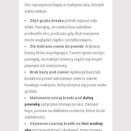
Oto najczęstsze błędy w makijażu oka, których
warto unikać:
Zbyt gruba kreska
potrafi zepsuć cały
efekt. Pamiętaj, że cienka linia subtelnie
podkreśla oko, podczas gdy zbyt masywna
może wyglądać ciężko i przytłaczająco,
Źle dobrane cienie do powiek
. Wybieraj
barwy, które współgrają z Twoim typem urody i
pamiętaj, że makijaż dzienny rządzi się innymi
prawami niż wieczorowy,
Brak bazy pod cienie
! Aplikacja bazy lub
korektora przed nałożeniem cieni to sekret
trwałego makijażu, który utrzyma się przez wiele
godzin,
Malowanie ostrej kreski pod
dolną
powieką
optycznie zmniejsza oko. Zamiast
tego, postaw na delikatne roztarcie, które doda
subtelności,
Używanie czarnej kredki na
linii wodnej
oka
może postarzać i dodawać zmęczonego