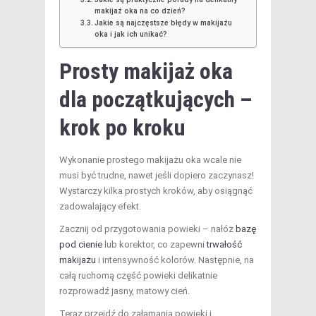
makijaż oka na co dzień?
Jakie są najczęstsze błędy w makijażu
oka i jak ich unikać?
Prosty makijaż oka
dla początkujących –
krok po kroku
Wykonanie prostego makijażu oka wcale nie
musi być trudne, nawet jeśli dopiero zaczynasz!
Wystarczy kilka prostych kroków, aby osiągnąć
zadowalający efekt.
Zacznij od przygotowania powieki – nałóż
bazę
pod cienie
lub korektor, co zapewni
trwałość
makijażu
i intensywność kolorów. Następnie, na
całą ruchomą część powieki delikatnie
rozprowadź jasny, matowy cień.
Teraz przejdź do załamania powieki i