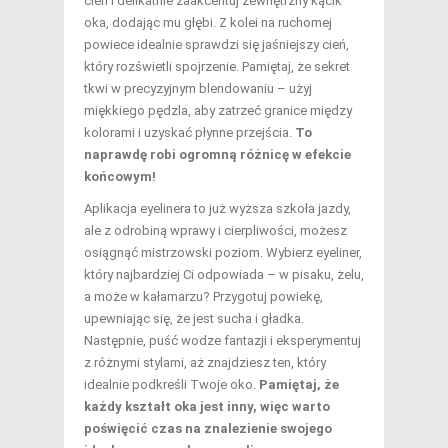
cień i delikatnie zaakcentuj zewnętrzny kącik
oka, dodając mu głębi. Z kolei na ruchomej
powiece idealnie sprawdzi się jaśniejszy cień,
który rozświetli spojrzenie. Pamiętaj, że sekret
tkwi w precyzyjnym blendowaniu – użyj
miękkiego pędzla, aby zatrzeć granice między
kolorami i uzyskać płynne przejścia.
To
naprawdę robi ogromną różnicę w efekcie
końcowym!
Aplikacja eyelinera to już wyższa szkoła jazdy,
ale z odrobiną wprawy i cierpliwości, możesz
osiągnąć mistrzowski poziom. Wybierz eyeliner,
który najbardziej Ci odpowiada – w pisaku, żelu,
a może w kałamarzu? Przygotuj powiekę,
upewniając się, że jest sucha i gładka.
Następnie, puść wodze fantazji i eksperymentuj
z różnymi stylami, aż znajdziesz ten, który
idealnie podkreśli Twoje oko.
Pamiętaj, że
każdy kształt oka jest inny, więc warto
poświęcić czas na znalezienie swojego