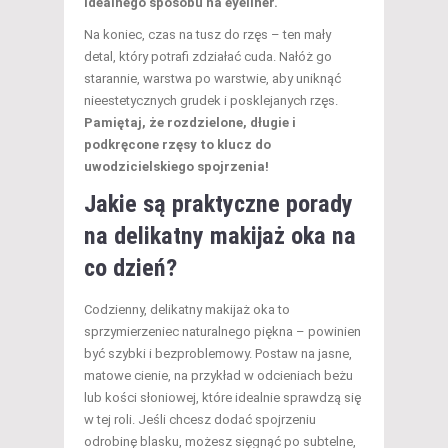
idealnego sposobu na eyeliner.
Na koniec, czas na tusz do rzęs – ten mały
detal, który potrafi zdziałać cuda. Nałóż go
starannie, warstwa po warstwie, aby uniknąć
nieestetycznych grudek i posklejanych rzęs.
Pamiętaj, że rozdzielone, długie i
podkręcone rzęsy to klucz do
uwodzicielskiego spojrzenia!
Jakie są praktyczne porady
na delikatny makijaż oka na
co dzień?
Codzienny, delikatny makijaż oka to
sprzymierzeniec naturalnego piękna – powinien
być szybki i bezproblemowy. Postaw na jasne,
matowe cienie, na przykład w odcieniach beżu
lub kości słoniowej, które idealnie sprawdzą się
w tej roli. Jeśli chcesz dodać spojrzeniu
odrobinę blasku, możesz sięgnąć po subtelne,