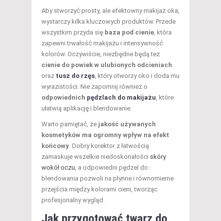
Aby stworzyć prosty, ale efektowny makijaż oka,
wystarczy kilka kluczowych produktów. Przede
wszystkim przyda się
baza pod cienie
, która
zapewni trwałość makijażu i intensywność
kolorów. Oczywiście, niezbędne będą też
cienie do powiek w ulubionych odcieniach
oraz
tusz do rzęs
, który otworzy oko i doda mu
wyrazistości. Nie zapomnij również o
odpowiednich
pędzlach do makijażu
, które
ułatwią aplikację i blendowanie.
Warto pamiętać, że
jakość używanych
kosmetyków ma ogromny wpływ na efekt
końcowy
. Dobry korektor z łatwością
zamaskuje wszelkie niedoskonałości
skóry
wokół oczu
, a odpowiedni pędzel do
blendowania pozwoli na płynne i równomierne
przejścia między kolorami cieni, tworząc
profesjonalny wygląd.
Jak przygotować twarz do