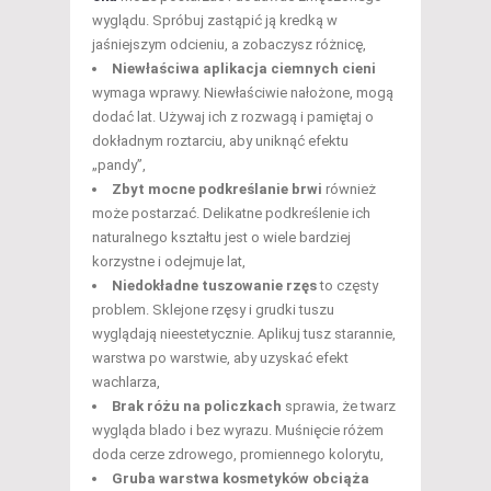
wyglądu. Spróbuj zastąpić ją kredką w
jaśniejszym odcieniu, a zobaczysz różnicę,
Niewłaściwa aplikacja ciemnych cieni
wymaga wprawy. Niewłaściwie nałożone, mogą
dodać lat. Używaj ich z rozwagą i pamiętaj o
dokładnym roztarciu, aby uniknąć efektu
„pandy”,
Zbyt mocne podkreślanie brwi
również
może postarzać. Delikatne podkreślenie ich
naturalnego kształtu jest o wiele bardziej
korzystne i odejmuje lat,
Niedokładne tuszowanie rzęs
to częsty
problem. Sklejone rzęsy i grudki tuszu
wyglądają nieestetycznie. Aplikuj tusz starannie,
warstwa po warstwie, aby uzyskać efekt
wachlarza,
Brak różu na policzkach
sprawia, że twarz
wygląda blado i bez wyrazu. Muśnięcie różem
doda cerze zdrowego, promiennego kolorytu,
Gruba warstwa kosmetyków obciąża