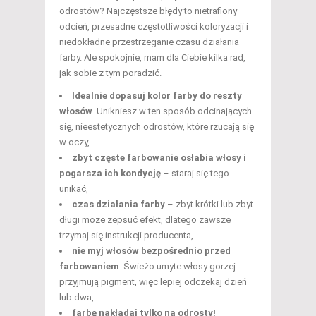
odrostów? Najczęstsze błędy to nietrafiony
odcień, przesadne częstotliwości koloryzacji i
niedokładne przestrzeganie czasu działania
farby. Ale spokojnie, mam dla Ciebie kilka rad,
jak sobie z tym poradzić.
Idealnie dopasuj kolor farby do reszty
włosów
. Unikniesz w ten sposób odcinających
się, nieestetycznych odrostów, które rzucają się
w oczy,
zbyt częste farbowanie osłabia włosy i
pogarsza ich kondycję
– staraj się tego
unikać,
czas działania farby
– zbyt krótki lub zbyt
długi może zepsuć efekt, dlatego zawsze
trzymaj się instrukcji producenta,
nie myj włosów bezpośrednio przed
farbowaniem
. Świeżo umyte włosy gorzej
przyjmują pigment, więc lepiej odczekaj dzień
lub dwa,
farbę nakładaj tylko na odrosty!