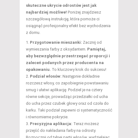
skuteczne ukrycie odrostów jest jak
najbardziej możliwe!
Poniżej znajdziesz
szczegółową instrukcję, która pomoże ci
osiągnąć profesjonalny efekt bez wychodzenia
z domu.
Przygotowanie mieszanki:
Zacznij od
wymieszania farby z oksydantem.
Pamiętaj,
aby bezwzględnie przestrzegać proporcji i
zaleceń podanych przez producenta na
opakowaniu.
To kluczowy krok do sukcesu!
Podział włosów:
Następnie dokładnie
rozczesz włosy, co zapobiegnie powstawaniu
smug i ułatwi aplikację. Podziel je na cztery
równe sekcje, prowadząc przedziałki od ucha
do ucha przez czubek głowy oraz od czoła do
karku. Taki podział zapewni ci systematyczność
i równomierne pokrycie.
Precyzyjna aplikacja:
Teraz możesz
przejść do nakładania farby na odrosty.
Rozpocznij od tylnej partii włosów, wydzielając