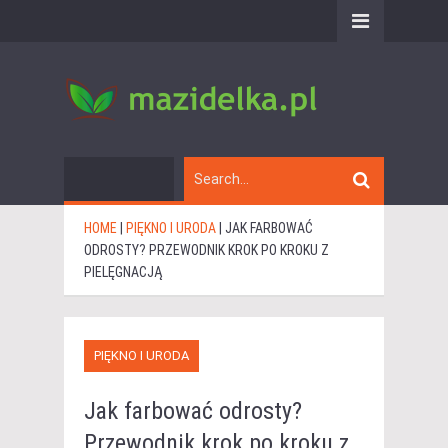
HOME
|
PIĘKNO I URODA
|
JAK FARBOWAĆ
ODROSTY? PRZEWODNIK KROK PO KROKU Z
PIELĘGNACJĄ
PIĘKNO I URODA
Jak farbować odrosty?
Przewodnik krok po kroku z