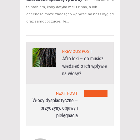
to problem, który dotyka wielu z nas, a ich
obecność może znacząco wpływać na nasz wygląd
oraz samopoczucie. Te...
PREVIOUS POST
Afro loki – co musisz
wiedzieć o ich wpływie
na włosy?
NEXT POST
Włosy dysplastyczne –
przyczyny, objawy i
pielęgnacja