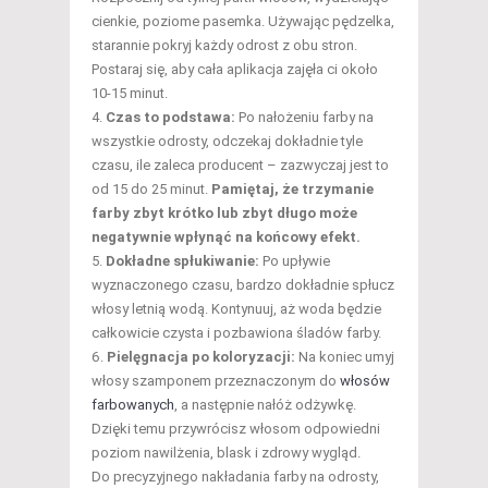
cienkie, poziome pasemka. Używając pędzelka,
starannie pokryj każdy odrost z obu stron.
Postaraj się, aby cała aplikacja zajęła ci około
10-15 minut.
Czas to podstawa:
Po nałożeniu farby na
wszystkie odrosty, odczekaj dokładnie tyle
czasu, ile zaleca producent – zazwyczaj jest to
od 15 do 25 minut.
Pamiętaj, że trzymanie
farby zbyt krótko lub zbyt długo może
negatywnie wpłynąć na końcowy efekt.
Dokładne spłukiwanie:
Po upływie
wyznaczonego czasu, bardzo dokładnie spłucz
włosy letnią wodą. Kontynuuj, aż woda będzie
całkowicie czysta i pozbawiona śladów farby.
Pielęgnacja po koloryzacji:
Na koniec umyj
włosy szamponem przeznaczonym do
włosów
farbowanych
, a następnie nałóż odżywkę.
Dzięki temu przywrócisz włosom odpowiedni
poziom nawilżenia, blask i zdrowy wygląd.
Do precyzyjnego nakładania farby na odrosty,