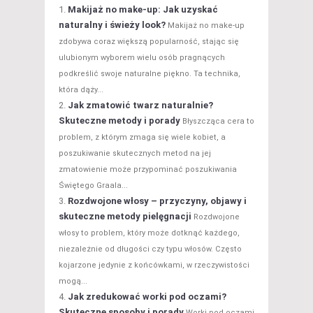
Makijaż no make-up: Jak uzyskać
naturalny i świeży look?
Makijaż no make-up
zdobywa coraz większą popularność, stając się
ulubionym wyborem wielu osób pragnących
podkreślić swoje naturalne piękno. Ta technika,
która dąży...
Jak zmatowić twarz naturalnie?
Skuteczne metody i porady
Błyszcząca cera to
problem, z którym zmaga się wiele kobiet, a
poszukiwanie skutecznych metod na jej
zmatowienie może przypominać poszukiwania
Świętego Graala...
Rozdwojone włosy – przyczyny, objawy i
skuteczne metody pielęgnacji
Rozdwojone
włosy to problem, który może dotknąć każdego,
niezależnie od długości czy typu włosów. Często
kojarzone jedynie z końcówkami, w rzeczywistości
mogą...
Jak zredukować worki pod oczami?
Skuteczne sposoby i porady
Worki pod oczami