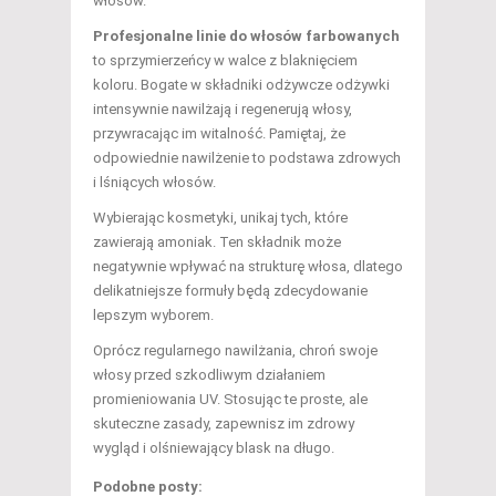
włosów.
Profesjonalne linie do włosów farbowanych
to sprzymierzeńcy w walce z blaknięciem
koloru. Bogate w składniki odżywcze odżywki
intensywnie nawilżają i regenerują włosy,
przywracając im witalność. Pamiętaj, że
odpowiednie nawilżenie to podstawa zdrowych
i lśniących włosów.
Wybierając kosmetyki, unikaj tych, które
zawierają amoniak. Ten składnik może
negatywnie wpływać na strukturę włosa, dlatego
delikatniejsze formuły będą zdecydowanie
lepszym wyborem.
Oprócz regularnego nawilżania, chroń swoje
włosy przed szkodliwym działaniem
promieniowania UV. Stosując te proste, ale
skuteczne zasady, zapewnisz im zdrowy
wygląd i olśniewający blask na długo.
Podobne posty: