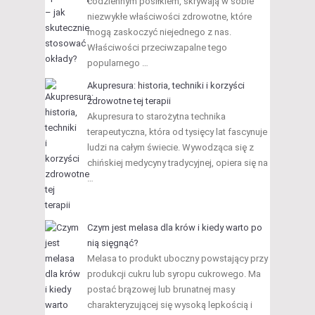
codziennym posiłkiem, skrywają w sobie
niezwykłe właściwości zdrowotne, które
mogą zaskoczyć niejednego z nas.
Właściwości przeciwzapalne tego
popularnego …
Akupresura: historia, techniki i korzyści
zdrowotne tej terapii
Akupresura to starożytna technika
terapeutyczna, która od tysięcy lat fascynuje
ludzi na całym świecie. Wywodząca się z
chińskiej medycyny tradycyjnej, opiera się na
…
Czym jest melasa dla krów i kiedy warto po
nią sięgnąć?
Melasa to produkt uboczny powstający przy
produkcji cukru lub syropu cukrowego. Ma
postać brązowej lub brunatnej masy
charakteryzującej się wysoką lepkością i