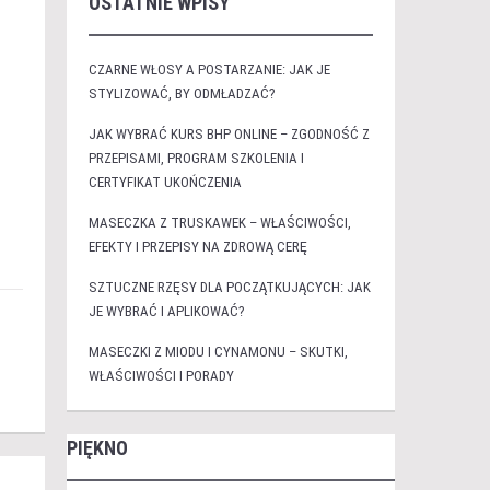
OSTATNIE WPISY
CZARNE WŁOSY A POSTARZANIE: JAK JE
STYLIZOWAĆ, BY ODMŁADZAĆ?
JAK WYBRAĆ KURS BHP ONLINE – ZGODNOŚĆ Z
PRZEPISAMI, PROGRAM SZKOLENIA I
CERTYFIKAT UKOŃCZENIA
MASECZKA Z TRUSKAWEK – WŁAŚCIWOŚCI,
EFEKTY I PRZEPISY NA ZDROWĄ CERĘ
SZTUCZNE RZĘSY DLA POCZĄTKUJĄCYCH: JAK
JE WYBRAĆ I APLIKOWAĆ?
MASECZKI Z MIODU I CYNAMONU – SKUTKI,
WŁAŚCIWOŚCI I PORADY
PIĘKNO