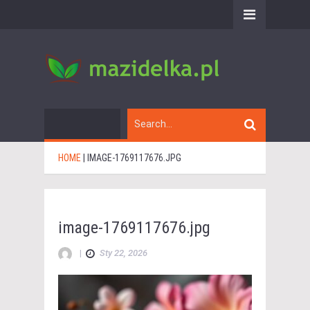
HOME
|
IMAGE-1769117676.JPG
image-1769117676.jpg
|
Sty 22, 2026