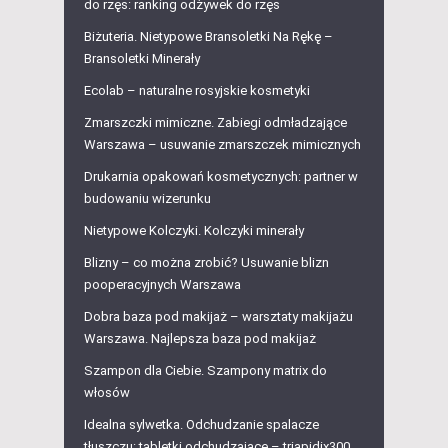
do rzęs: ranking odżywek do rzęs
Biżuteria. Nietypowe Bransoletki Na Rękę –
Bransoletki Minerały
Ecolab – naturalne rosyjskie kosmetyki
Zmarszczki mimiczne. Zabiegi odmładzające
Warszawa – usuwanie zmarszczek mimicznych
Drukarnia opakowań kosmetycznych: partner w
budowaniu wizerunku
Nietypowe Kolczyki. Kolczyki minerały
Blizny – co można zrobić? Usuwanie blizn
pooperacyjnych Warszawa
Dobra baza pod makijaż – warsztaty makijażu
Warszawa. Najlepsza baza pod makijaż
Szampon dla Ciebie. Szampony matrix do
włosów
Idealna sylwetka. Odchudzanie spalacze
tłuszczu: tabletki odchudzające – triapidix300