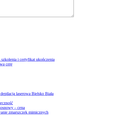
szkolenia i certyfikat ukończenia
ową cerę
 depilacja laserowa Bielsko Biała
teczność
sosnowy – cena
wanie zmarszczek mimicznych