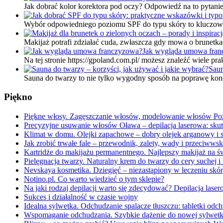
Jak dobrać kolor korektora pod oczy? Odpowiedź na to pytani
Wybór odpowiedniego poziomu SPF do typu skóry to kluczowy
Makijaż potrafi zdziałać cuda, zwłaszcza gdy mowa o brunetk
Jak wygląda umowa fra
Na tej stronie https://gpoland.com.pl/ możesz znaleźć wiele p
Saun
Sauna do twarzy to nie tylko wygodny sposób na poprawę kond
Piękno
Piękne włosy. Zagęszczanie włosów, modelowanie włosów Po
Precyzyjne usuwanie włosów Oława – depilacja laserowa: sku
Klimat w domu. Olejki zapachowe – dobry olejek arganowy i 
Jak zrobić trwałe fale – przewodnik, zalety, wady i przeciwws
Kartridże do makijażu permanentnego. Najlepszy makijaż na ś
Pielęgnacja twarzy. Naturalny krem do twarzy do cery suchej i
Nevskaya kosmetika. Dziegięć – niezastąpiony w leczeniu skó
Notino.pl. Co warto wiedzieć o tym sklepie?
Na jaki rodzaj depilacji warto się zdecydować? Depilacja lase
Sukces i działalność w czasie wojny
Idealna sylwetka. Odchudzanie spalacze tłuszczu: tabletki odc
Wspomaganie odchudzania. Szybkie dążenie do nowej sylwetki