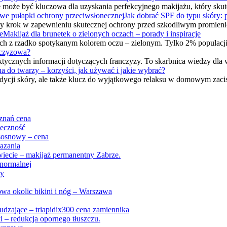
e może być kluczowa dla uzyskania perfekcyjnego makijażu, który sku
Jak dobrać SPF do typu skóry: 
 krok w zapewnieniu skutecznej ochrony przed szkodliwym promien
Makijaż dla brunetek o zielonych oczach – porady i inspiracje
ach z rzadko spotykanym kolorem oczu – zielonym. Tylko 2% populacj
nczyzowa?
raktycznych informacji dotyczących franczyzy. To skarbnica wiedzy dla 
a do twarzy – korzyści, jak używać i jakie wybrać?
ycji skóry, ale także klucz do wyjątkowego relaksu w domowym zacis
znań cena
teczność
sosnowy – cena
kazania
wiecie – makijaż permanentny Zabrze.
 normalnej
ry
rowa okolic bikini i nóg – Warszawa
hudzające – triapidix300 cena zamiennika
 – redukcja opornego tłuszczu.