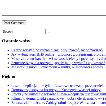
Ostatnie wpisy
Czarne włosy a postarzanie: jak je stylizować, by odmładzać?
Jak wybrać kurs BHP online – zgodność z przepisami, program 
Maseczka z truskawek – właściwości, efekty i przepisy na zdr
Sztuczne rzęsy dla początkujących: jak je wybrać i aplikować?
Maseczki z miodu i cynamonu – skutki, właściwości i porady
Piękno
Laser – depilacja i nie tylko. Laserowe usuwanie przebarwień i
Domowe sposoby na kosmetyki. Kosmetyki własnej roboty
Precyzyjne usuwanie włosów Oława – depilacja laserowa: sku
Klimat w domu. Olejki zapachowe – dobry olejek arganowy i 
Zmarszczki mimiczne. Zabiegi odmładzające Warszawa – usu