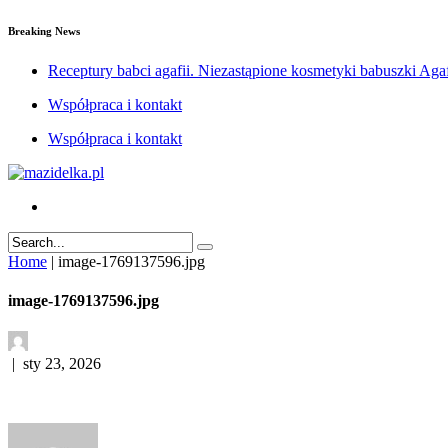
Breaking News
Receptury babci agafii. Niezastąpione kosmetyki babuszki Agaf
Współpraca i kontakt
Współpraca i kontakt
Home
|
image-1769137596.jpg
image-1769137596.jpg
|
sty 23, 2026