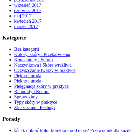
wrzesień 2017
czerwiec 2017
maj 2017
kwiecień 2017
marzec 2017
Kategorie
Bez kategorii
Koloryt skóry i Przebarwienia
Koncentraty i Serum
Naczynkowa i Skóra wrażliwa
Oczyszczanie twarzy w praktyce
Piękno i uroda
Piękno i uroda
Pielęgnacja skóry w praktyce
Retinoidy i Retinol
Sprawdzimy
Typy skóry w praktyce
Złuszczanie i Peelingi
Porady