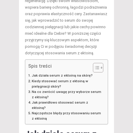
regenerację. Dzięki swoim właściwościom,
wspiera barierę ochronną, łagodzi podrażnienia
oraz poprawia elastyczność cery. Zastanawiasz
się, jak wprowadzić to serum do swojej
codziennej pielęgnacji lub jakie cechy powinno
mieć idealne dla Ciebie? W poniższej części
przyjrzymy się kluczowym aspektom, które
pomogą Ci w podjęciu świadomej decyzji
dotyczącej stosowania serum z ektoiną.
Spis treści
Jak działa serum z ektoiną na skórę?
Kiedy stosować serum z ektoiną w
pielęgnacji skóry?
Na co zwrócić uwagę przy wyborze serum
z ektoiną?
Jak prawidłowo stosować serum z
ektoiną?
Najczęstsze błędy przy stosowaniu serum
z ektoiną