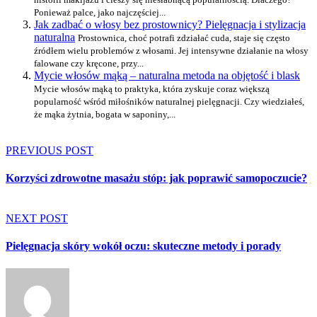
Ponieważ palce, jako najczęściej...
Jak zadbać o włosy bez prostownicy? Pielęgnacja i stylizacja
naturalna
Prostownica, choć potrafi zdziałać cuda, staje się często
źródłem wielu problemów z włosami. Jej intensywne działanie na włosy
falowane czy kręcone, przy...
Mycie włosów mąką – naturalna metoda na objętość i blask
Mycie włosów mąką to praktyka, która zyskuje coraz większą
popularność wśród miłośników naturalnej pielęgnacji. Czy wiedziałeś,
że mąka żytnia, bogata w saponiny,...
PREVIOUS POST
Korzyści zdrowotne masażu stóp: jak poprawić samopoczucie?
NEXT POST
Pielęgnacja skóry wokół oczu: skuteczne metody i porady