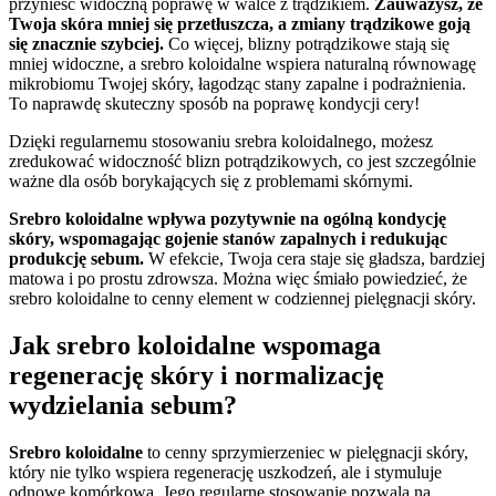
przynieść widoczną poprawę w walce z trądzikiem.
Zauważysz, że
Twoja skóra mniej się przetłuszcza, a zmiany trądzikowe goją
się znacznie szybciej.
Co więcej, blizny potrądzikowe stają się
mniej widoczne, a srebro koloidalne wspiera naturalną równowagę
mikrobiomu Twojej skóry, łagodząc stany zapalne i podrażnienia.
To naprawdę skuteczny sposób na poprawę kondycji cery!
Dzięki regularnemu stosowaniu srebra koloidalnego, możesz
zredukować widoczność blizn potrądzikowych, co jest szczególnie
ważne dla osób borykających się z problemami skórnymi.
Srebro koloidalne wpływa pozytywnie na ogólną kondycję
skóry, wspomagając gojenie stanów zapalnych i redukując
produkcję sebum.
W efekcie, Twoja cera staje się gładsza, bardziej
matowa i po prostu zdrowsza. Można więc śmiało powiedzieć, że
srebro koloidalne to cenny element w codziennej pielęgnacji skóry.
Jak srebro koloidalne wspomaga
regenerację skóry i normalizację
wydzielania sebum?
Srebro koloidalne
to cenny sprzymierzeniec w pielęgnacji skóry,
który nie tylko wspiera regenerację uszkodzeń, ale i stymuluje
odnowę komórkową. Jego regularne stosowanie pozwala na