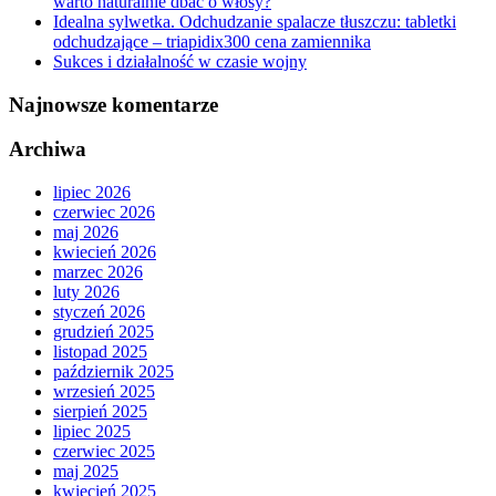
warto naturalnie dbać o włosy?
Idealna sylwetka. Odchudzanie spalacze tłuszczu: tabletki
odchudzające – triapidix300 cena zamiennika
Sukces i działalność w czasie wojny
Najnowsze komentarze
Archiwa
lipiec 2026
czerwiec 2026
maj 2026
kwiecień 2026
marzec 2026
luty 2026
styczeń 2026
grudzień 2025
listopad 2025
październik 2025
wrzesień 2025
sierpień 2025
lipiec 2025
czerwiec 2025
maj 2025
kwiecień 2025