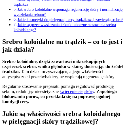
trądziku?
Jak srebro koloidalne wspomaga regenerację skóry i normalizację
wydzielania sebum?
Jakie kosmetyki do pielęgnacji cery trądzikowej zawierają srebro?
Jakie są przeciwwskazania i skutki uboczne stosowania srebra
koloidalnego?
Srebro koloidalne na trądzik – co to jest i
jak działa?
Srebro koloidalne, dzięki zawartości mikroskopijnych
cząsteczek srebra, wnika głęboko w skórę, docierając do źródeł
trądziku.
Tam działa oczyszczająco, a jego właściwości
antyseptyczne i przeciwbakteryjne wspierają regenerację skóry.
Regularne stosowanie preparatu pomaga regulować produkcję
sebum, redukując nieestetyczne
świecenie się skóry
.
Zapobiega
blokowaniu porów, co przekłada się na poprawę ogólnej
kondycji cery.
Jakie są właściwości srebra koloidalnego
w pielęgnacji skóry trądzikowej?