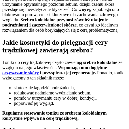
utrzymanie optymalnego poziomu sebum, dzięki czemu skóra
przestaje się nieestetycznie błyszczeć. Co więcej, zapobiega ono
blokowaniu porów, co jest kluczowe dla zachowania zdrowego
wyglądu.
Srebro koloidalne przynosi również ukojenie
podrażnionej i zaczerwienionej skórze
, co czyni go idealnym
rozwiązaniem dla osób borykających się z cerą problematyczną.
Jakie kosmetyki do pielęgnacji cery
trądzikowej zawierają srebro?
Toniki do cery trądzikowej często zawierają
srebro koloidalne
ze
względu na jego właściwości.
Wspomaga ono dogłębne
oczyszczanie skóry
i przyspiesza jej regenerację.
Ponadto, tonik
wzbogacony o ten składnik może:
skutecznie łagodzić podrażnienia,
redukować nadmierne wydzielanie sebum,
pomóc w utrzymaniu cery w dobrej kondycji,
poprawiać jej wygląd.
Regularne stosowanie toniku ze srebrem koloidalnym
korzystnie wpływa na cerę trądzikową.