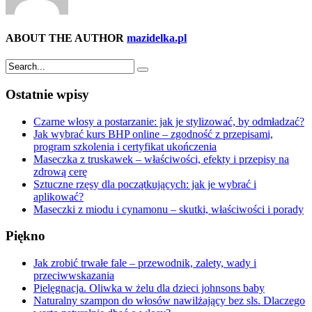
ABOUT THE AUTHOR
mazidelka.pl
Ostatnie wpisy
Czarne włosy a postarzanie: jak je stylizować, by odmładzać?
Jak wybrać kurs BHP online – zgodność z przepisami,
program szkolenia i certyfikat ukończenia
Maseczka z truskawek – właściwości, efekty i przepisy na
zdrową cerę
Sztuczne rzęsy dla początkujących: jak je wybrać i
aplikować?
Maseczki z miodu i cynamonu – skutki, właściwości i porady
Piękno
Jak zrobić trwałe fale – przewodnik, zalety, wady i
przeciwwskazania
Pielęgnacja. Oliwka w żelu dla dzieci johnsons baby
Naturalny szampon do włosów nawilżający bez sls. Dlaczego