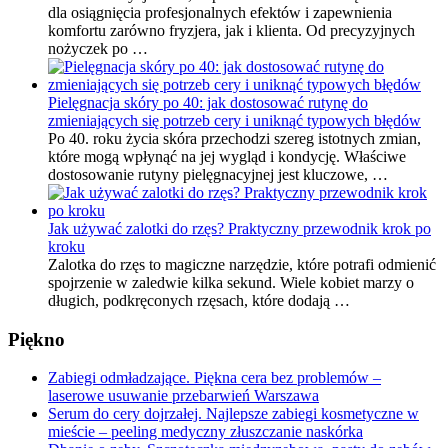
dla osiągnięcia profesjonalnych efektów i zapewnienia
komfortu zarówno fryzjera, jak i klienta. Od precyzyjnych
nożyczek po …
Pielęgnacja skóry po 40: jak dostosować rutynę do
zmieniających się potrzeb cery i uniknąć typowych błędów
Po 40. roku życia skóra przechodzi szereg istotnych zmian,
które mogą wpłynąć na jej wygląd i kondycję. Właściwe
dostosowanie rutyny pielęgnacyjnej jest kluczowe, …
Jak używać zalotki do rzęs? Praktyczny przewodnik krok po
kroku
Zalotka do rzęs to magiczne narzędzie, które potrafi odmienić
spojrzenie w zaledwie kilka sekund. Wiele kobiet marzy o
długich, podkręconych rzęsach, które dodają …
Piękno
Zabiegi odmładzające. Piękna cera bez problemów –
laserowe usuwanie przebarwień Warszawa
Serum do cery dojrzałej. Najlepsze zabiegi kosmetyczne w
mieście – peeling medyczny złuszczanie naskórka