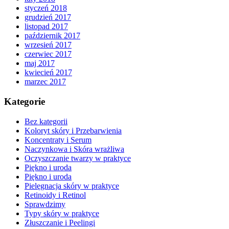
styczeń 2018
grudzień 2017
listopad 2017
październik 2017
wrzesień 2017
czerwiec 2017
maj 2017
kwiecień 2017
marzec 2017
Kategorie
Bez kategorii
Koloryt skóry i Przebarwienia
Koncentraty i Serum
Naczynkowa i Skóra wrażliwa
Oczyszczanie twarzy w praktyce
Piękno i uroda
Piękno i uroda
Pielęgnacja skóry w praktyce
Retinoidy i Retinol
Sprawdzimy
Typy skóry w praktyce
Złuszczanie i Peelingi