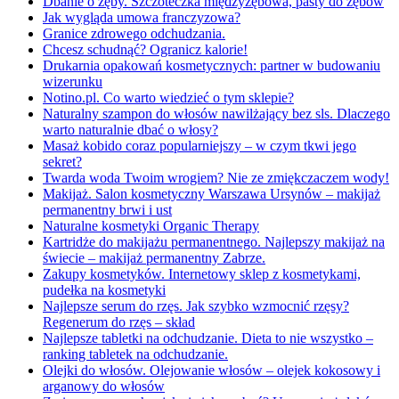
Dbanie o zęby. Szczoteczka międzyzębowa, pasty do zębów
Jak wygląda umowa franczyzowa?
Granice zdrowego odchudzania.
Chcesz schudnąć? Ogranicz kalorie!
Drukarnia opakowań kosmetycznych: partner w budowaniu
wizerunku
Notino.pl. Co warto wiedzieć o tym sklepie?
Naturalny szampon do włosów nawilżający bez sls. Dlaczego
warto naturalnie dbać o włosy?
Masaż kobido coraz popularniejszy – w czym tkwi jego
sekret?
Twarda woda Twoim wrogiem? Nie ze zmiękczaczem wody!
Makijaż. Salon kosmetyczny Warszawa Ursynów – makijaż
permanentny brwi i ust
Naturalne kosmetyki Organic Therapy
Kartridże do makijażu permanentnego. Najlepszy makijaż na
świecie – makijaż permanentny Zabrze.
Zakupy kosmetyków. Internetowy sklep z kosmetykami,
pudełka na kosmetyki
Najlepsze serum do rzęs. Jak szybko wzmocnić rzęsy?
Regenerum do rzęs – skład
Najlepsze tabletki na odchudzanie. Dieta to nie wszystko –
ranking tabletek na odchudzanie.
Olejki do włosów. Olejowanie włosów – olejek kokosowy i
arganowy do włosów