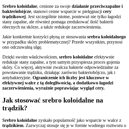
Srebro koloidalne
, cenione za swoje
działanie przeciwzapalne i
bakteriobójcze
, stanowi cenne wsparcie w pielęgnacji
cery
trądzikowej
. Jest szczególnie istotne, ponieważ nie tylko łagodzi
stany zapalne, ale również pomaga zredukować ilość bakterii
obecnych na skórze, a także redukuje zaczerwienienia.
Jakie konkretnie korzyści płyną ze stosowania
srebra koloidalnego
w przypadku skóry problematycznej? Przede wszystkim, przynosi
ono odczuwalną ulgę.
Dzięki swoim właściwościom,
srebro koloidalne
efektywnie
redukuje stany zapalne, a tym samym przyspiesza proces gojenia
skóry. Co więcej, aktywnie zwalcza bakterie odpowiedzialne za
powstawanie trądziku, działając zarówno bakteriobójczo, jak i
antybakteryjnie.
Ograniczenie ich liczby jest kluczowe w
efektywnej walce z tą dolegliwością, a dodatkowo łagodzi
zaczerwienienia, wyraźnie poprawiając wygląd cery.
Jak stosować srebro koloidalne na
trądzik?
Srebro koloidalne
zyskało popularność jako wsparcie w walce z
trądzikiem
. Zazwyczaj stosuje się je w formie wodnego roztworu o