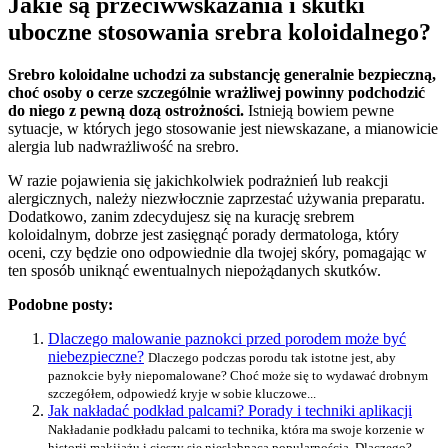
Jakie są przeciwwskazania i skutki
uboczne stosowania srebra koloidalnego?
Srebro koloidalne uchodzi za substancję generalnie bezpieczną,
choć osoby o cerze szczególnie wrażliwej powinny podchodzić
do niego z pewną dozą ostrożności.
Istnieją bowiem pewne
sytuacje, w których jego stosowanie jest niewskazane, a mianowicie
alergia lub nadwrażliwość na srebro.
W razie pojawienia się jakichkolwiek podrażnień lub reakcji
alergicznych, należy niezwłocznie zaprzestać używania preparatu.
Dodatkowo, zanim zdecydujesz się na kurację srebrem
koloidalnym, dobrze jest zasięgnąć porady dermatologa, który
oceni, czy będzie ono odpowiednie dla twojej skóry, pomagając w
ten sposób uniknąć ewentualnych niepożądanych skutków.
Podobne posty:
Dlaczego malowanie paznokci przed porodem może być
niebezpieczne?
Dlaczego podczas porodu tak istotne jest, aby
paznokcie były niepomalowane? Choć może się to wydawać drobnym
szczegółem, odpowiedź kryje w sobie kluczowe...
Jak nakładać podkład palcami? Porady i techniki aplikacji
Nakładanie podkładu palcami to technika, która ma swoje korzenie w
historii makijażu i cieszy się niesłabnącą popularnością. Dlaczego?