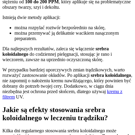
stężeniu od
100 do 200 PPM
, który aplikuje się na problematyczne
obszary twarzy, szyi i dekoltu.
Istnieją dwie metody aplikacji:
można rozpylać roztwór bezpośrednio na skórę,
można przemywać ją delikatnie wacikiem nasączonym
preparatem.
Dla najlepszych rezultatów, zaleca się włączenie
srebra
koloidalnego
do codziennej pielęgnacji, stosując je rano i
wieczorem, zawsze na uprzednio oczyszczoną skórę.
W przypadku bardziej uporczywych zmian trądzikowych, warto
rozważyć zastosowanie okładów. Po aplikacji
srebra koloidalnego
,
nie zapomnij o nałożeniu kremu nawilżającego, który powinien być
dobrany do potrzeb twojej cery. Dodatkowo, w ciągu dnia
niezbędna jest ochrona przed słońcem, dlatego używaj
kremu z
filtrem
UV.
Jakie są efekty stosowania srebra
koloidalnego w leczeniu trądziku?
Kilka dni regularnego stosowania srebra koloidalnego może