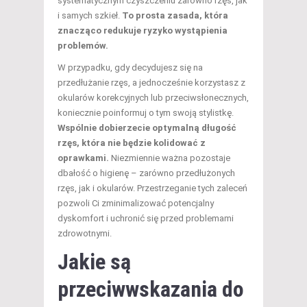
systematycznym czyszczeniu zarówno rzęs, jak
i samych szkieł.
To prosta zasada, która
znacząco redukuje ryzyko wystąpienia
problemów.
W przypadku, gdy decydujesz się na
przedłużanie rzęs, a jednocześnie korzystasz z
okularów korekcyjnych lub przeciwsłonecznych,
koniecznie poinformuj o tym swoją stylistkę.
Wspólnie dobierzecie optymalną długość
rzęs, która nie będzie kolidować z
oprawkami.
Niezmiennie ważna pozostaje
dbałość o higienę – zarówno przedłużonych
rzęs, jak i okularów. Przestrzeganie tych zaleceń
pozwoli Ci zminimalizować potencjalny
dyskomfort i uchronić się przed problemami
zdrowotnymi.
Jakie są
przeciwwskazania do