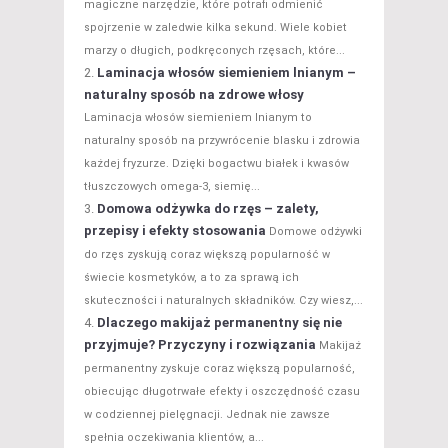
magiczne narzędzie, które potrafi odmienić
spojrzenie w zaledwie kilka sekund. Wiele kobiet
marzy o długich, podkręconych rzęsach, które...
Laminacja włosów siemieniem lnianym –
naturalny sposób na zdrowe włosy
Laminacja włosów siemieniem lnianym to
naturalny sposób na przywrócenie blasku i zdrowia
każdej fryzurze. Dzięki bogactwu białek i kwasów
tłuszczowych omega-3, siemię...
Domowa odżywka do rzęs – zalety,
przepisy i efekty stosowania
Domowe odżywki
do rzęs zyskują coraz większą popularność w
świecie kosmetyków, a to za sprawą ich
skuteczności i naturalnych składników. Czy wiesz,...
Dlaczego makijaż permanentny się nie
przyjmuje? Przyczyny i rozwiązania
Makijaż
permanentny zyskuje coraz większą popularność,
obiecując długotrwałe efekty i oszczędność czasu
w codziennej pielęgnacji. Jednak nie zawsze
spełnia oczekiwania klientów, a...