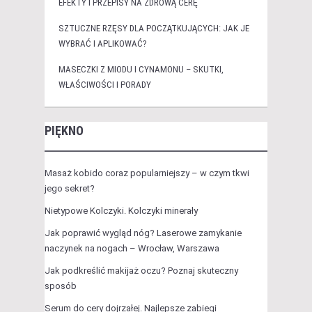
EFEKTY I PRZEPISY NA ZDROWĄ CERĘ
SZTUCZNE RZĘSY DLA POCZĄTKUJĄCYCH: JAK JE
WYBRAĆ I APLIKOWAĆ?
MASECZKI Z MIODU I CYNAMONU – SKUTKI,
WŁAŚCIWOŚCI I PORADY
PIĘKNO
Masaż kobido coraz popularniejszy – w czym tkwi
jego sekret?
Nietypowe Kolczyki. Kolczyki minerały
Jak poprawić wygląd nóg? Laserowe zamykanie
naczynek na nogach – Wrocław, Warszawa
Jak podkreślić makijaż oczu? Poznaj skuteczny
sposób
Serum do cery dojrzałej. Najlepsze zabiegi