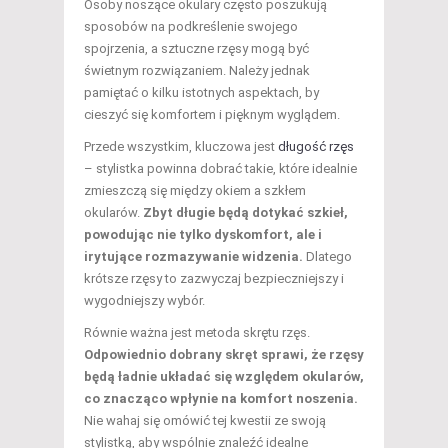
Osoby noszące okulary często poszukują
sposobów na podkreślenie swojego
spojrzenia, a sztuczne rzęsy mogą być
świetnym rozwiązaniem. Należy jednak
pamiętać o kilku istotnych aspektach, by
cieszyć się komfortem i pięknym wyglądem.
Przede wszystkim, kluczowa jest
długość rzęs
– stylistka powinna dobrać takie, które idealnie
zmieszczą się między okiem a szkłem
okularów.
Zbyt długie będą dotykać szkieł,
powodując nie tylko dyskomfort, ale i
irytujące rozmazywanie widzenia.
Dlatego
krótsze rzęsy to zazwyczaj bezpieczniejszy i
wygodniejszy wybór.
Równie ważna jest metoda skrętu rzęs.
Odpowiednio dobrany skręt sprawi, że rzęsy
będą ładnie układać się względem okularów,
co znacząco wpłynie na komfort noszenia.
Nie wahaj się omówić tej kwestii ze swoją
stylistką, aby wspólnie znaleźć idealne