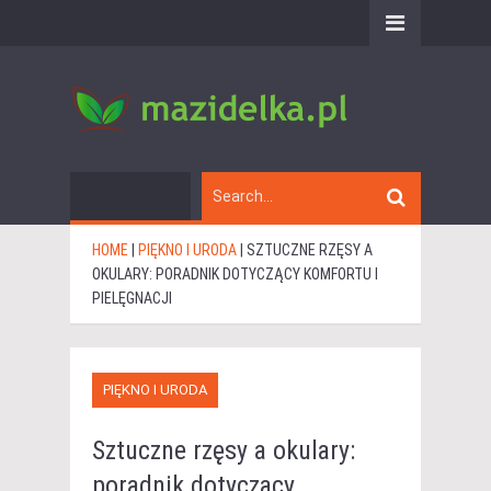
HOME
|
PIĘKNO I URODA
|
SZTUCZNE RZĘSY A
OKULARY: PORADNIK DOTYCZĄCY KOMFORTU I
PIELĘGNACJI
PIĘKNO I URODA
Sztuczne rzęsy a okulary:
poradnik dotyczący