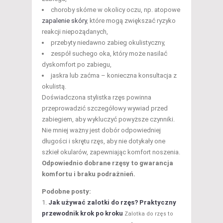
choroby skórne w okolicy oczu, np. atopowe
zapalenie skóry
, które mogą zwiększać ryzyko
reakcji niepożądanych,
przebyty niedawno zabieg okulistyczny,
zespół suchego oka, który może nasilać
dyskomfort po zabiegu,
jaskra lub zaćma – konieczna konsultacja z
okulistą.
Doświadczona stylistka rzęs powinna
przeprowadzić szczegółowy wywiad przed
zabiegiem, aby wykluczyć powyższe czynniki.
Nie mniej ważny jest dobór odpowiedniej
długości i skrętu rzęs, aby nie dotykały one
szkieł okularów, zapewniając komfort noszenia.
Odpowiednio dobrane rzęsy to gwarancja
komfortu i braku podrażnień.
Podobne posty:
Jak używać zalotki do rzęs? Praktyczny
przewodnik krok po kroku
Zalotka do rzęs to