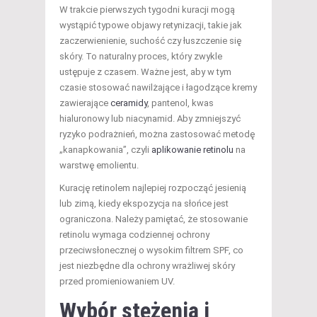
W trakcie pierwszych tygodni kuracji mogą
wystąpić typowe objawy retynizacji, takie jak
zaczerwienienie, suchość czy łuszczenie się
skóry. To naturalny proces, który zwykle
ustępuje z czasem. Ważne jest, aby w tym
czasie stosować nawilżające i łagodzące kremy
zawierające
ceramidy
, pantenol, kwas
hialuronowy lub niacynamid. Aby zmniejszyć
ryzyko podrażnień, można zastosować metodę
„kanapkowania”, czyli
aplikowanie retinolu
na
warstwę emolientu.
Kurację retinolem najlepiej rozpocząć jesienią
lub zimą, kiedy ekspozycja na słońce jest
ograniczona. Należy pamiętać, że stosowanie
retinolu wymaga codziennej ochrony
przeciwsłonecznej o wysokim filtrem SPF, co
jest niezbędne dla ochrony wrażliwej skóry
przed promieniowaniem UV.
Wybór stężenia i