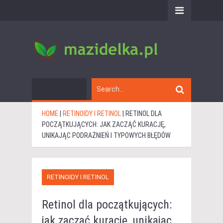
HOME
|
RETINOIDY I RETINOL
|
RETINOL DLA
POCZĄTKUJĄCYCH: JAK ZACZĄĆ KURACJĘ,
UNIKAJĄC PODRAŻNIEŃ I TYPOWYCH BŁĘDÓW
RETINOIDY I RETINOL
Retinol dla początkujących:
jak zacząć kurację, unikając