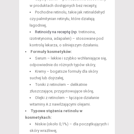
w produktach dostępnych bez recepty,
Pochodne retinolu, takie jak retinaldehyd
czy palmitynian retinylu, które działają
łagodniej,
Retinoidy na receptę (np
. tretinoina,
izotretynoina, adapalen) – stosowane pod
kontrolą lekarza, o silniejszym działaniu.
Formuły kosmetyków:
Serum – lekkie i szybko wchłaniające się,
odpowiednie do różnych typów skóry,
Kremy – bogatsze formuły dla skóry
suchej lub dojrzałej,
Toniki z retinolem – delikatnie
złuszczające, przygotowujące skórę,
Olejki z retinolem – łączące działanie
witaminy A z nawilżającymi olejami.
Typowe stężenia retinolu w
kosmetykach:
Niskie (około 0,1%) – dla początkujących i
skóry wrażliwej,