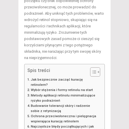
początku czy brak odpowiedniej ochrony
przeciwsłonecznej, co może prowadzić do
podrażnień. Aby uniknąć tych problemów, warto
wdrożyć retinol stopniowo, skupiając się na
regularności i technikach aplikacji, które
minimalizują ryzyko. Zrozumienie tych
podstawowych zasad pomoże ci cieszyć się
korzyściami płynącymi z tego potężnego
składnika, nie narażając przy tym swojej skóry
na nieprzyjemności.
Spis treści
Jak bezpiecznie zacząć kurację
retinolem?
Wybór stężenia i formy retinolu na start
Metody aplikacji retinolu minimalizujące
ryzyko podrażnień
Budowanie tolerancji skóry i radzenie
sobie z retynizacją
Ochrona przeciwsłoneczna i pielęgnacja
wspierająca kurację retinolem
Najczęstsze błędy początkujących i jak