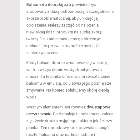
Balsam do demakijażu
powinien być
stosowany z dużą ostrożnością, szczególnie na
skórze problematycznej, aby uniknąć jej
obciążenia. Należy zacząć od nałożenia
niewielkiej ilości produktu na suchą skórę
twarzy. Delikatnie masujemy go okrężnymi
ruchami, co pozwala rozpuścić makijaż i
zanieczyszczenia.
Kiedy balsam dobrze wmasował się w skórę,
warto zwilżyć dłonie wodą i kontynuować
masaż. Ta technika umożliwia przekształcenie
balsamu w emulsję, co ułatwia jego późniejsze
zmywanie. Na koniec spłukujemy skórę ciepłą
wodą.
Ważnym elementem jest również
dwuetapowe
oczyszczanie
. Po demakijażu balsamem, zaleca
się użycie środka myjącego, takiego jak żel czy
pianka. Ten dodatkowy krok pozwala usunąć
resztki balsamu oraz nadmiar sebum i