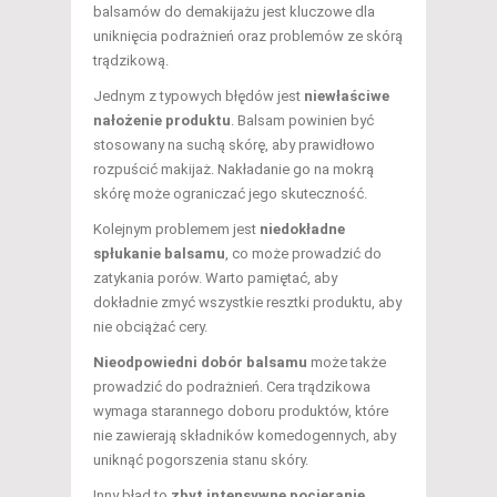
balsamów do demakijażu jest kluczowe dla
uniknięcia podrażnień oraz problemów ze skórą
trądzikową.
Jednym z typowych błędów jest
niewłaściwe
nałożenie produktu
. Balsam powinien być
stosowany na suchą skórę, aby prawidłowo
rozpuścić makijaż. Nakładanie go na mokrą
skórę może ograniczać jego skuteczność.
Kolejnym problemem jest
niedokładne
spłukanie balsamu
, co może prowadzić do
zatykania porów. Warto pamiętać, aby
dokładnie zmyć wszystkie resztki produktu, aby
nie obciążać cery.
Nieodpowiedni dobór balsamu
może także
prowadzić do podrażnień. Cera trądzikowa
wymaga starannego doboru produktów, które
nie zawierają składników komedogennych, aby
uniknąć pogorszenia stanu skóry.
Inny błąd to
zbyt intensywne pocieranie