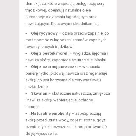
demakijażu, które wspierają pielęgnację cery
trądzikowej, obejmują naturalne oleje i
substancje o działaniu łagodzącym oraz
nawilżającym. Kluczowymi składnikami są:
Olej rycynowy
– działa przeciwzapalnie, co
może pomóc w łagodzeniu stanów zapalnych
towarzyszących trądzikowi.
Olej z pestek moreli
– wygładza, ujędrnia i
nawilża skórę, zapobiegając utracie jej blasku.
Olej z czarnej porzeczki
– wzmacnia
barierę hydrolipidową, nawilża oraz regeneruje
skórę, co jest korzystne dla cery wrażliwej i
uszkodzonej.
Skwalan
– skutecznie natłuszcza, zmiękcza
i nawilża skórę, wspierając jej ochronę
naturalną.
Naturalne emolienty
– zabezpieczają
skórę przed utratą wody, co jest istotne, gdyż
częste mycie i oczyszczanie mogą prowadzić
do jej wysuszenia.