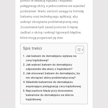
pomóc w redukcji trądziku i wspierać
pielęgnację skóry, a jednocześnie nie wywołać
podrażnień. Warto zwrócić uwagę na formułę
balsamu oraz technikę jego aplikacji, aby
uniknąć obciążania problematycznej cery.
Zrozumienie tych zasad pomoże Ci lepiej
zadbać o skórę i uniknąć typowych błędów,
które mogą pogarszać jej stan.
Spis treści
Jak balsam do demakijażu wpływa na
cerę trądzikową?
Jak wybrać balsam do demakijażu
odpowiedni dla skóry z trądzikiem?
Jak stosować balsam do demakijażu, by
nie obciążać skóry problematycznej?
Składniki balsamów do demakijażu
wspierające pielęgnację cery trądzikowej
Najczęstsze błędy przy stosowaniu
balsamów do demakijażu na skórze
trądzikowej