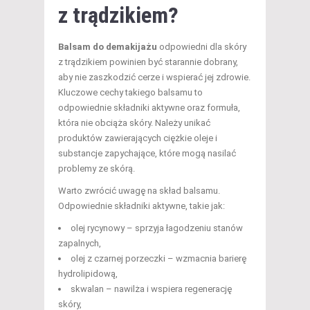
z trądzikiem?
Balsam do demakijażu
odpowiedni dla skóry
z trądzikiem powinien być starannie dobrany,
aby nie zaszkodzić cerze i wspierać jej zdrowie.
Kluczowe cechy takiego balsamu to
odpowiednie składniki aktywne oraz formuła,
która nie obciąża skóry. Należy unikać
produktów zawierających ciężkie oleje i
substancje zapychające, które mogą nasilać
problemy ze skórą.
Warto zwrócić uwagę na skład balsamu.
Odpowiednie składniki aktywne, takie jak:
olej rycynowy – sprzyja łagodzeniu stanów
zapalnych,
olej z czarnej porzeczki – wzmacnia barierę
hydrolipidową,
skwalan – nawilża i wspiera regenerację
skóry,