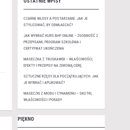
OSTATNIE WPISY
CZARNE WŁOSY A POSTARZANIE: JAK JE
STYLIZOWAĆ, BY ODMŁADZAĆ?
JAK WYBRAĆ KURS BHP ONLINE – ZGODNOŚĆ Z
PRZEPISAMI, PROGRAM SZKOLENIA I
CERTYFIKAT UKOŃCZENIA
MASECZKA Z TRUSKAWEK – WŁAŚCIWOŚCI,
EFEKTY I PRZEPISY NA ZDROWĄ CERĘ
SZTUCZNE RZĘSY DLA POCZĄTKUJĄCYCH: JAK
JE WYBRAĆ I APLIKOWAĆ?
MASECZKI Z MIODU I CYNAMONU – SKUTKI,
WŁAŚCIWOŚCI I PORADY
PIĘKNO