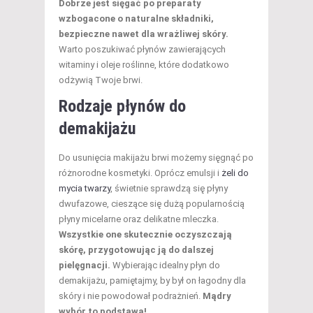
Dobrze jest sięgać po preparaty
wzbogacone o naturalne składniki,
bezpieczne nawet dla wrażliwej skóry.
Warto poszukiwać płynów zawierających
witaminy i oleje roślinne, które dodatkowo
odżywią Twoje brwi.
Rodzaje płynów do
demakijażu
Do usunięcia makijażu brwi możemy sięgnąć po
różnorodne kosmetyki. Oprócz emulsji i
żeli do
mycia twarzy
, świetnie sprawdzą się płyny
dwufazowe, cieszące się dużą popularnością
płyny micelarne oraz delikatne mleczka.
Wszystkie one skutecznie oczyszczają
skórę, przygotowując ją do dalszej
pielęgnacji.
Wybierając idealny płyn do
demakijażu, pamiętajmy, by był on łagodny dla
skóry i nie powodował podrażnień.
Mądry
wybór to podstawa!