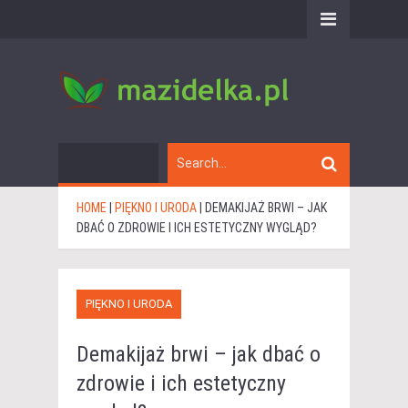
HOME
|
PIĘKNO I URODA
|
DEMAKIJAŻ BRWI – JAK
DBAĆ O ZDROWIE I ICH ESTETYCZNY WYGLĄD?
PIĘKNO I URODA
Demakijaż brwi – jak dbać o
zdrowie i ich estetyczny