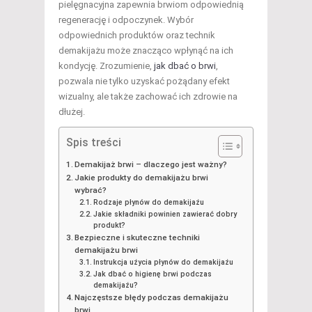
pielęgnacyjna zapewnia brwiom odpowiednią
regenerację i odpoczynek. Wybór
odpowiednich produktów oraz technik
demakijażu może znacząco wpłynąć na ich
kondycję. Zrozumienie,
jak dbać o brwi
,
pozwala nie tylko uzyskać pożądany efekt
wizualny, ale także zachować ich zdrowie na
dłużej.
Spis treści
Demakijaż brwi – dlaczego jest ważny?
Jakie produkty do demakijażu brwi
wybrać?
Rodzaje płynów do demakijażu
Jakie składniki powinien zawierać dobry
produkt?
Bezpieczne i skuteczne techniki
demakijażu brwi
Instrukcja użycia płynów do demakijażu
Jak dbać o higienę brwi podczas
demakijażu?
Najczęstsze błędy podczas demakijażu
brwi