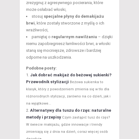
zrezygnuj z agresywnego pocierania, które
może osłabiać włoski,
stosuj
specjalne płyny do demakijażu
brwi
, które zostały stworzone z myślą o ich
wrażliwości,
pamiętaj o
regularnym nawilżaniu
– dzięki
niemu zapobiegniesz łamliwości brwi, a włoski
staną się mocniejsze, zdrowsze i bardziej
odporne na uszkodzenia.
Podobne posty:
Jak dobrać makijaż do beżowej sukienki?
Przewodnik stylizacji
Beżowa sukienka to
klasyk, który z powodzeniem zmienia się w tło dla
różnorodnych stylizacji, zarówno na co dzień, jak i
na wyjątkowe...
Alternatywy dla tuszu do rzęs: naturalne
metody i przepisy
Czym zastąpić tusz do rzęs?
W świecie makijażu, gdzie innowacje i trendy
zmieniają się z dnia na dzień, coraz więcej osób
decyduje...