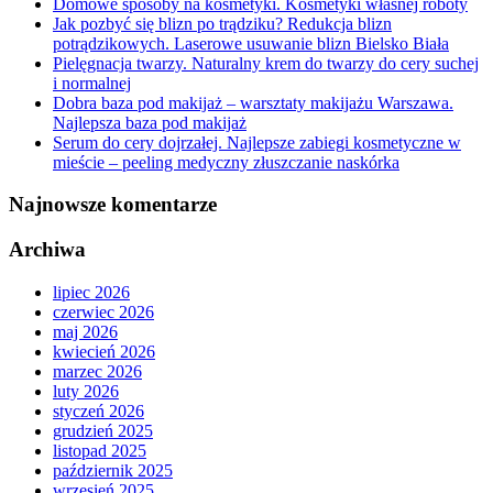
Domowe sposoby na kosmetyki. Kosmetyki własnej roboty
Jak pozbyć się blizn po trądziku? Redukcja blizn
potrądzikowych. Laserowe usuwanie blizn Bielsko Biała
Pielęgnacja twarzy. Naturalny krem do twarzy do cery suchej
i normalnej
Dobra baza pod makijaż – warsztaty makijażu Warszawa.
Najlepsza baza pod makijaż
Serum do cery dojrzałej. Najlepsze zabiegi kosmetyczne w
mieście – peeling medyczny złuszczanie naskórka
Najnowsze komentarze
Archiwa
lipiec 2026
czerwiec 2026
maj 2026
kwiecień 2026
marzec 2026
luty 2026
styczeń 2026
grudzień 2025
listopad 2025
październik 2025
wrzesień 2025