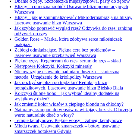
Dbanie o zęby. Szczoteczka międzyzębowa, pasty do zębów
Blizny – co można zrobić? Usuwanie blizn pooperacyjnych
Warszawa
Blizny – jak je zminimalizować? Mikrodermabrazja na blizny,
laserowe usuwanie blizn Warszawa
Jak szybko poprawić wygląd rzęs? Odżywka do rzęs: ranking
odżywek do rzęs
Golden Rose – Marka, która zdobywa serca miłośniczek
makijażu
Zabiegi odmładzające. Piękna cera bez problemów –
laserowe usuwanie przebarwień Warszawa
Piękne rzęsy. Regenerum do rzęs, serum do rzęs – skład
Nietypowe Kolczyki. Kolczyki minerały
Nieinwazyjne usuwanie nadmiaru tłuszczu – skuteczna
metoda. Urządzenie do kriolipolizy Warszawa
Jak pozbyć się blizn po trądziku? Redukcja blizn
potrądzikowych. Laserowe usuwanie blizn Bielsko Biała
Kolczyki ślubne boho – jak wybrać idealny dodatek na
wyjątkowy dzień?
Jak zmienić kolor włosów z ciepłego blondu na chłodny?
Naturalny szampon do włosów nawilżający bez sls. Dlaczego
warto naturalnie dbać o włosy?
Terapie keratynowe. Piękne włosy – zabiegi keratynowe
Młoda twarz. Usuwanie zmarszczek – botox, usuwanie
zmarszczek botoksem Gdynia