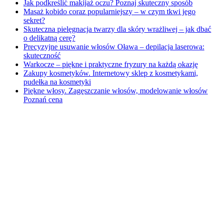
Jak podkreślić makijaż oczu? Poznaj skuteczny sposób
Masaż kobido coraz popularniejszy – w czym tkwi jego
sekret?
Skuteczna pielęgnacja twarzy dla skóry wrażliwej – jak dbać
o delikatną cerę?
Precyzyjne usuwanie włosów Oława – depilacja laserowa:
skuteczność
Warkocze – piękne i praktyczne fryzury na każdą okazję
Zakupy kosmetyków. Internetowy sklep z kosmetykami,
pudełka na kosmetyki
Piękne włosy. Zagęszczanie włosów, modelowanie włosów
Poznań cena