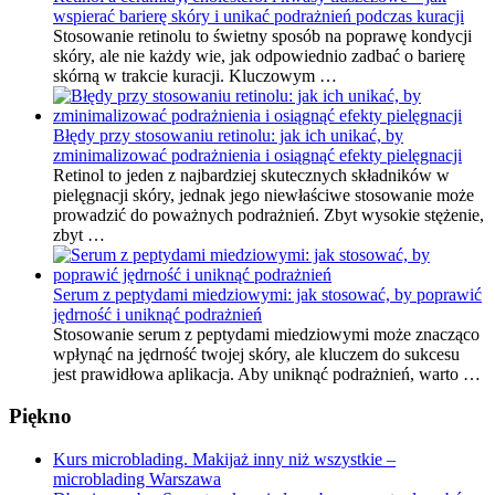
wspierać barierę skóry i unikać podrażnień podczas kuracji
Stosowanie retinolu to świetny sposób na poprawę kondycji
skóry, ale nie każdy wie, jak odpowiednio zadbać o barierę
skórną w trakcie kuracji. Kluczowym …
Błędy przy stosowaniu retinolu: jak ich unikać, by
zminimalizować podrażnienia i osiągnąć efekty pielęgnacji
Retinol to jeden z najbardziej skutecznych składników w
pielęgnacji skóry, jednak jego niewłaściwe stosowanie może
prowadzić do poważnych podrażnień. Zbyt wysokie stężenie,
zbyt …
Serum z peptydami miedziowymi: jak stosować, by poprawić
jędrność i uniknąć podrażnień
Stosowanie serum z peptydami miedziowymi może znacząco
wpłynąć na jędrność twojej skóry, ale kluczem do sukcesu
jest prawidłowa aplikacja. Aby uniknąć podrażnień, warto …
Piękno
Kurs microblading. Makijaż inny niż wszystkie –
microblading Warszawa