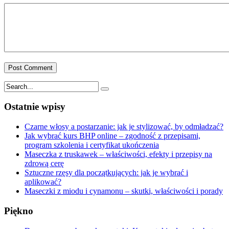
Ostatnie wpisy
Czarne włosy a postarzanie: jak je stylizować, by odmładzać?
Jak wybrać kurs BHP online – zgodność z przepisami,
program szkolenia i certyfikat ukończenia
Maseczka z truskawek – właściwości, efekty i przepisy na
zdrową cerę
Sztuczne rzęsy dla początkujących: jak je wybrać i
aplikować?
Maseczki z miodu i cynamonu – skutki, właściwości i porady
Piękno