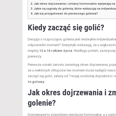
Jak okres dojrzewania i zmiany hormonalne wpływają na
Jakie są sygnały do golenia, które wskazują na indywidu
Jak się przygotować do pierwszego golenia?
Kiedy zacząć się golić?
Decyzja o rozpoczęciu golenia jest niezwykle indywidualna 
odpowiedni moment? Statystyki wskazują, że u większośc
między
12 a 16 rokiem życia
. Niedługo potem, zazwycza
pierwszy.
Pierwsze oznaki zarostu zwiastują okres dojrzewania, poja
że u niektórych chłopców ten moment może nadejść nieco
zacząć się golić, zależy od Twojej osobistej dojrzałości i 
to gotowy.
Jak okres dojrzewania i 
golenie?
Dojrzewanie to prawdziwa rewolucja hormonalna, a u nas