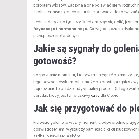
porostem włosów. Zaczynają one pojawiać się w różnych mi
okolicach intymnych, co naturalnie prowadzi do rozważań 
Jednak decyzja o tym, czy i kiedy zacząć się golić, jest s
fizycznego i hormonalnego.
Co więcej, uczucie dyskom
przyspieszenie tej decyzji.
Jakie są sygnały do golen
gotowość?
Rozpoznanie momentu, kiedy warto sięgnąć po maszynkę, j
tego powodu dyskomfort, a może po prostu pragniesz wygl
dojrzewanie to bardzo indywidualny proces. Dlatego wart
doradzi, kiedy jest ten właściwy
czas
dla Ciebie.
Jak się przygotować do pi
Pierwsze golenie to ważny moment, a odpowiednie przygo
doświadczeniem. Wystarczy pamiętać o kilku kluczowych k
zadbaj o nawilżenie skóry.