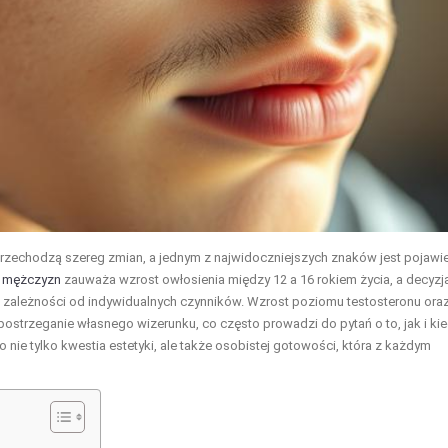
a przechodzą szereg zmian, a jednym z najwidoczniejszych znaków jest pojawi
%
mężczyzn
zauważa wzrost owłosienia między 12 a 16 rokiem życia, a decyzja
ię w zależności od indywidualnych czynników. Wzrost poziomu testosteronu ora
ostrzeganie własnego wizerunku, co często prowadzi do pytań o to, jak i ki
o nie tylko kwestia estetyki, ale także osobistej gotowości, która z każdym