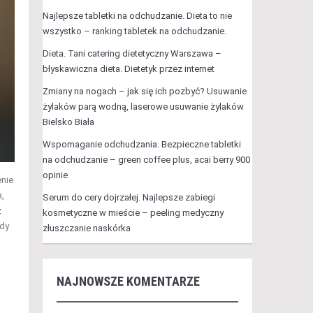
Najlepsze tabletki na odchudzanie. Dieta to nie
wszystko – ranking tabletek na odchudzanie.
Dieta. Tani catering dietetyczny Warszawa –
błyskawiczna dieta. Dietetyk przez internet
Zmiany na nogach – jak się ich pozbyć? Usuwanie
żylaków parą wodną, laserowe usuwanie żylaków
Bielsko Biała
Wspomaganie odchudzania. Bezpieczne tabletki
na odchudzanie – green coffee plus, acai berry 900
opinie
enie
,
Serum do cery dojrzałej. Najlepsze zabiegi
z
kosmetyczne w mieście – peeling medyczny
edy
złuszczanie naskórka
NAJNOWSZE KOMENTARZE