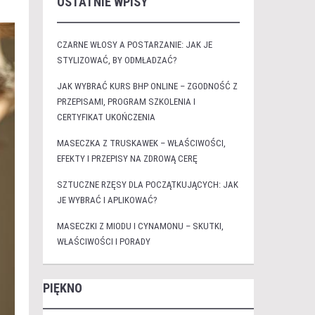
OSTATNIE WPISY
CZARNE WŁOSY A POSTARZANIE: JAK JE
STYLIZOWAĆ, BY ODMŁADZAĆ?
JAK WYBRAĆ KURS BHP ONLINE – ZGODNOŚĆ Z
PRZEPISAMI, PROGRAM SZKOLENIA I
CERTYFIKAT UKOŃCZENIA
MASECZKA Z TRUSKAWEK – WŁAŚCIWOŚCI,
EFEKTY I PRZEPISY NA ZDROWĄ CERĘ
SZTUCZNE RZĘSY DLA POCZĄTKUJĄCYCH: JAK
JE WYBRAĆ I APLIKOWAĆ?
MASECZKI Z MIODU I CYNAMONU – SKUTKI,
WŁAŚCIWOŚCI I PORADY
PIĘKNO