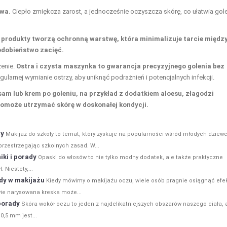
awa.
Ciepło zmiękcza zarost, a jednocześnie oczyszcza skórę, co ułatwia gol
 produkty tworzą ochronną warstwę, która minimalizuje tarcie międz
dobieństwo zacięć.
enie.
Ostra i czysta maszynka to gwarancja precyzyjnego golenia bez
ularnej wymianie ostrzy, aby uniknąć podrażnień i potencjalnych infekcji.
sam lub krem po goleniu, na przykład z dodatkiem aloesu, złagodzi
pomoże utrzymać skórę w doskonałej kondycji.
dy
Makijaż do szkoły to temat, który zyskuje na popularności wśród młodych dziew
rzestrzegając szkolnych zasad. W...
ki i porady
Opaski do włosów to nie tylko modny dodatek, ale także praktyczne
 Niestety,...
dy w makijażu
Kiedy mówimy o makijażu oczu, wiele osób pragnie osiągnąć efe
iwie narysowana kreska może...
porady
Skóra wokół oczu to jeden z najdelikatniejszych obszarów naszego ciała, a
,5 mm jest...