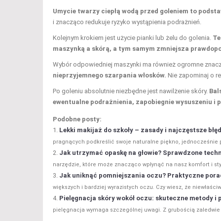
Umycie twarzy ciepłą wodą przed goleniem to podst
i znacząco redukuje ryzyko wystąpienia podrażnień.
Kolejnym krokiem jest użycie pianki lub żelu do golenia.
Te
maszynką a skórą, a tym samym zmniejsza prawdopo
Wybór odpowiedniej maszynki ma również ogromne znacz
nieprzyjemnego szarpania włosków.
Nie zapominaj o reg
Po goleniu absolutnie niezbędne jest nawilżenie skóry.
Bal
ewentualne podrażnienia, zapobiegnie wysuszeniu i 
Podobne posty:
Lekki makijaż do szkoły – zasady i najczęstsze błę
pragnących podkreślić swoje naturalne piękno, jednocześnie p
Jak utrzymać opaskę na głowie? Sprawdzone techni
narzędzie, które może znacząco wpłynąć na nasz komfort i styl.
Jak uniknąć pomniejszania oczu? Praktyczne pora
większych i bardziej wyrazistych oczu. Czy wiesz, że niewłaśc
Pielęgnacja skóry wokół oczu: skuteczne metody i 
pielęgnacja wymaga szczególnej uwagi. Z grubością zaledwie 0