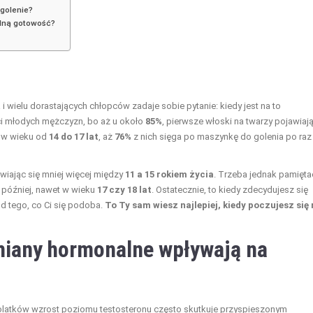
 golenie?
alną gotowość?
i wielu dorastających chłopców zadaje sobie pytanie: kiedy jest na to
i młodych mężczyzn, bo aż u około
85%
, pierwsze włoski na twarzy pojawiają
j w wieku od
14 do 17 lat
, aż
76%
z nich sięga po maszynkę do golenia po raz
wiając się mniej więcej między
11 a 15 rokiem życia
. Trzeba jednak pamięta
 później, nawet w wieku
17 czy 18 lat
. Ostatecznie, to kiedy zdecydujesz się
od tego, co Ci się podoba.
To Ty sam wiesz najlepiej, kiedy poczujesz się
zmiany hormonalne wpływają na
tolatków wzrost poziomu testosteronu często skutkuje przyspieszonym