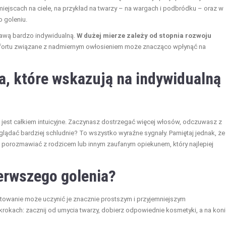
ejscach na ciele, na przykład na twarzy – na wargach i podbródku – oraz w
o goleniu.
prawą bardzo indywidualną.
W dużej mierze zależy od stopnia rozwoju
fortu związane z nadmiernym owłosieniem może znacząco wpłynąć na
ia, które wskazują na indywidualną
est całkiem intuicyjne. Zaczynasz dostrzegać więcej włosów, odczuwasz z
ądać bardziej schludnie? To wszystko wyraźne sygnały. Pamiętaj jednak, że
o porozmawiać z rodzicem lub innym zaufanym opiekunem, który najlepiej
erwszego golenia?
towanie może uczynić je znacznie prostszym i przyjemniejszym
rokach: zacznij od umycia twarzy, dobierz odpowiednie kosmetyki, a na kon