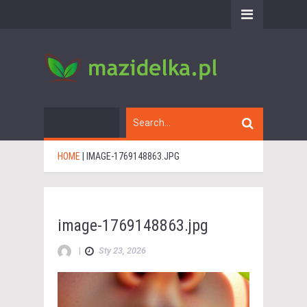
HOME
|
IMAGE-1769148863.JPG
image-1769148863.jpg
|
Sty 23, 2026