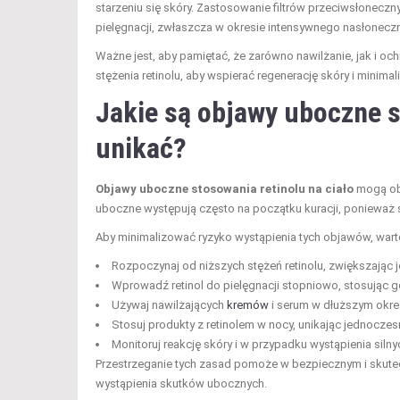
starzeniu się skóry. Zastosowanie filtrów przeciwsłone
pielęgnacji, zwłaszcza w okresie intensywnego nasłoneczn
Ważne jest, aby pamiętać, że zarówno nawilżanie, jak i 
stężenia retinolu, aby wspierać regenerację skóry i minim
Jakie są objawy uboczne st
unikać?
Objawy uboczne stosowania retinolu na ciało
mogą obe
uboczne występują często na początku kuracji, ponieważ 
Aby minimalizować ryzyko wystąpienia tych objawów, warto
Rozpoczynaj od niższych stężeń retinolu, zwiększając 
Wprowadź retinol do pielęgnacji stopniowo, stosując go
Używaj nawilżających
kremów
i serum w dłuższym okres
Stosuj produkty z retinolem w nocy, unikając jednoczes
Monitoruj reakcję skóry i w przypadku wystąpienia siln
Przestrzeganie tych zasad pomoże w bezpiecznym i sku
wystąpienia skutków ubocznych.