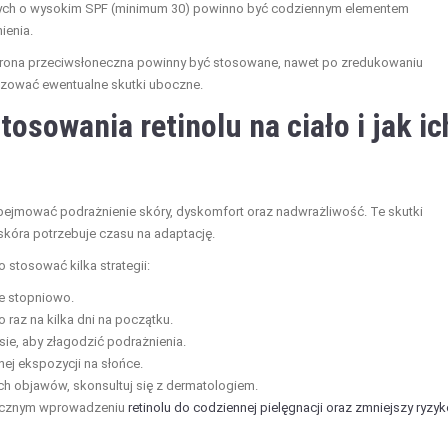
cznych o wysokim SPF (minimum 30) powinno być codziennym elementem
ienia.
ochrona przeciwsłoneczna powinny być stosowane, nawet po zredukowaniu
alizować ewentualne skutki uboczne.
osowania retinolu na ciało i jak ic
jmować podrażnienie skóry, dyskomfort oraz nadwrażliwość. Te skutki
skóra potrzebuje czasu na adaptację.
 stosować kilka strategii:
je stopniowo.
 raz na kilka dni na początku.
ie, aby złagodzić podrażnienia.
nej ekspozycji na słońce.
ych objawów, skonsultuj się z dermatologiem.
tecznym wprowadzeniu
retinolu do codziennej pielęgnacji oraz zmniejszy ryzy