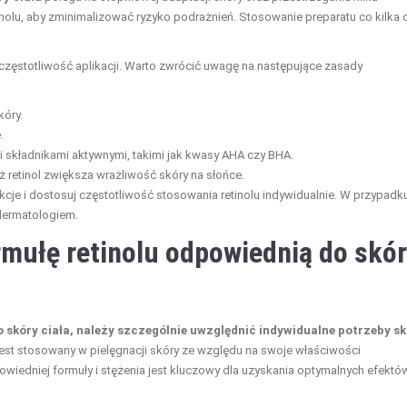
nolu, aby zminimalizować ryzyko podrażnień. Stosowanie preparatu co kilka 
częstotliwość aplikacji. Warto zwrócić uwagę na następujące zasady
kóry.
.
mi składnikami aktywnymi, takimi jak kwasy AHA czy BHA.
ż retinol zwiększa wrażliwość skóry na słońce.
eakcje i dostosuj częstotliwość stosowania retinolu indywidualnie. W przypadk
 dermatologiem.
ormułę retinolu odpowiednią do skó
o skóry ciała, należy szczególnie uwzględnić indywidualne potrzeby s
jest stosowany w pielęgnacji skóry ze względu na swoje właściwości
wiedniej formuły i stężenia jest kluczowy dla uzyskania optymalnych efektó