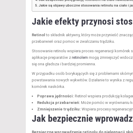
Jakie są objawy uboczne stosowania retinolu na ciało i ja
Jakie efekty przynosi stos
Retinol
to składnik aktywny, który może przynieść znaczące
przebarwień oraz pomoc w zwalczaniu trądziku.
Stosowanie retinolu wspiera proces regeneracji komórek sk
aplikacje preparatów z
retinolem
mogą zmniejszyć widoczno
się ona gładsza i bardziej promienna.
W przypadku osób borykających się z problemami skórnymi,
powstawania nowych wykwitów. Działanie to wynika z regu
komórek naskórka.
Poprawa jędrności:
Retinol wspiera produkcję kolagen
Redukcja przebarwień:
Może pomóc w wyrównaniu kolo
Zmniejszenie trądziku:
Wspiera procesy regeneracyjn
Jak bezpiecznie wprowadzić
Bezpieczne wprowadzenie retinolu do pielęgnacji skó