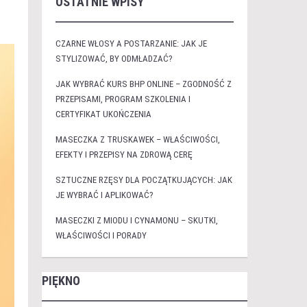
OSTATNIE WPISY
CZARNE WŁOSY A POSTARZANIE: JAK JE
STYLIZOWAĆ, BY ODMŁADZAĆ?
JAK WYBRAĆ KURS BHP ONLINE – ZGODNOŚĆ Z
PRZEPISAMI, PROGRAM SZKOLENIA I
CERTYFIKAT UKOŃCZENIA
MASECZKA Z TRUSKAWEK – WŁAŚCIWOŚCI,
EFEKTY I PRZEPISY NA ZDROWĄ CERĘ
SZTUCZNE RZĘSY DLA POCZĄTKUJĄCYCH: JAK
JE WYBRAĆ I APLIKOWAĆ?
MASECZKI Z MIODU I CYNAMONU – SKUTKI,
WŁAŚCIWOŚCI I PORADY
PIĘKNO