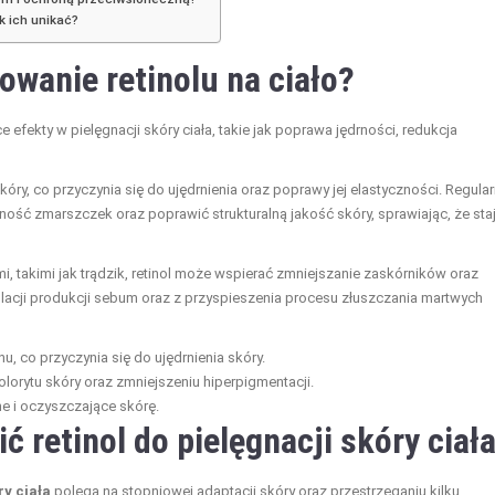
k ich unikać?
owanie retinolu na ciało?
 efekty w pielęgnacji skóry ciała, takie jak poprawa jędrności, redukcja
óry, co przyczynia się do ujędrnienia oraz poprawy jej elastyczności. Regula
ść zmarszczek oraz poprawić strukturalną jakość skóry, sprawiając, że sta
 takimi jak trądzik, retinol może wspierać zmniejszanie zaskórników oraz
lacji produkcji sebum oraz z przyspieszenia procesu złuszczania martwych
u, co przyczynia się do ujędrnienia skóry.
rytu skóry oraz zmniejszeniu hiperpigmentacji.
e i oczyszczające skórę.
 retinol do pielęgnacji skóry ciał
ry ciała
polega na stopniowej adaptacji skóry oraz przestrzeganiu kilku