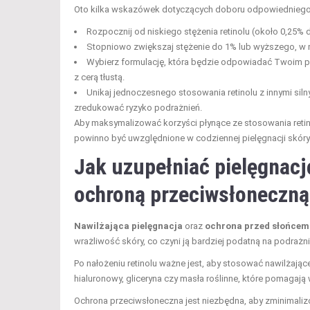
Oto kilka wskazówek dotyczących doboru odpowiedniego st
Rozpocznij od niskiego stężenia retinolu (około 0,25% 
Stopniowo zwiększaj stężenie do 1% lub wyższego, w mia
Wybierz formulację, która będzie odpowiadać Twoim po
z cerą tłustą.
Unikaj jednoczesnego stosowania retinolu z innymi sil
zredukować ryzyko podrażnień.
Aby maksymalizować korzyści płynące ze stosowania retin
powinno być uwzględnione w codziennej pielęgnacji skóry
Jak uzupełniać pielęgnację
ochroną przeciwsłoneczną
Nawilżająca pielęgnacja
oraz
ochrona przed słońcem
wrażliwość skóry, co czyni ją bardziej podatną na podrażnie
Po nałożeniu retinolu ważne jest, aby stosować nawilżając
hialuronowy, gliceryna czy masła roślinne, które pomagaj
Ochrona przeciwsłoneczna jest niezbędna, aby zminimal