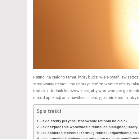
Retinol na ciało to temat, który budzi wiele pytań, zwłas
stosowanie retinolu może przynieść znakomite efekty, takie
trądziku. Jednak kluczowe jest, aby wprowadzać go do pi
metod aplikacji oraz nawilżania skóry jest niezbędna, aby 
Spis treści
Jakie efekty przynosi stosowanie retinolu na ciało?
Jak bezpiecznie wprowadzić retinol do pielęgnacji skóry 
Jak dobierać stężenie i formułę retinolu odpowiednią do 
Jak uzupełniać pielęgnację retinolem na ciało nawilżan