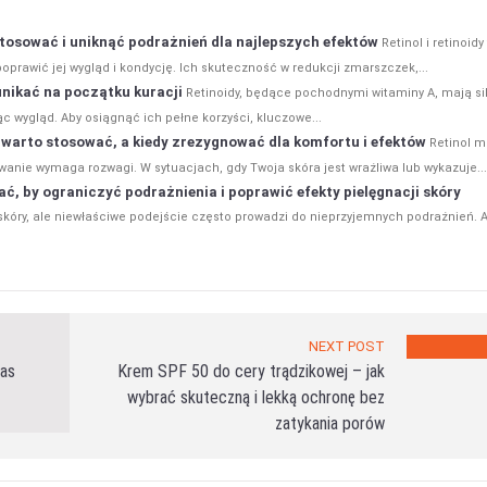
, stosować i uniknąć podrażnień dla najlepszych efektów
Retinol i retinoidy
oprawić jej wygląd i kondycję. Ich skuteczność w redukcji zmarszczek,...
 unikać na początku kuracji
Retinoidy, będące pochodnymi witaminy A, mają si
c wygląd. Aby osiągnąć ich pełne korzyści, kluczowe...
dy warto stosować, a kiedy zrezygnować dla komfortu i efektów
Retinol 
wanie wymaga rozwagi. W sytuacjach, gdy Twoja skóra jest wrażliwa lub wykazuje...
ać, by ograniczyć podrażnienia i poprawić efekty pielęgnacji skóry
skóry, ale niewłaściwe podejście często prowadzi do nieprzyjemnych podrażnień. 
NEXT POST
zas
Krem SPF 50 do cery trądzikowej – jak
wybrać skuteczną i lekką ochronę bez
zatykania porów