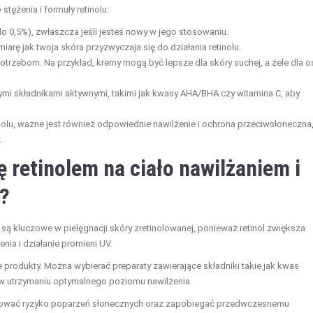
ężenia i formuły retinolu:
do 0,5%), zwłaszcza jeśli jesteś nowy w jego stosowaniu.
rę jak twoja skóra przyzwyczaja się do działania retinolu.
trzebom. Na przykład, kremy mogą być lepsze dla skóry suchej, a żele dla 
nymi składnikami aktywnymi, takimi jak kwasy AHA/BHA czy witamina C, aby
olu, ważne jest również odpowiednie nawilżenie i ochrona przeciwsłoneczna
.
 retinolem na ciało nawilżaniem i
?
są kluczowe w pielęgnacji skóry zretinolowanej, ponieważ retinol zwiększa
nia i działanie promieni UV.
e produkty. Można wybierać preparaty zawierające składniki takie jak kwas
ą w utrzymaniu optymalnego poziomu nawilżenia.
izować ryzyko poparzeń słonecznych oraz zapobiegać przedwczesnemu