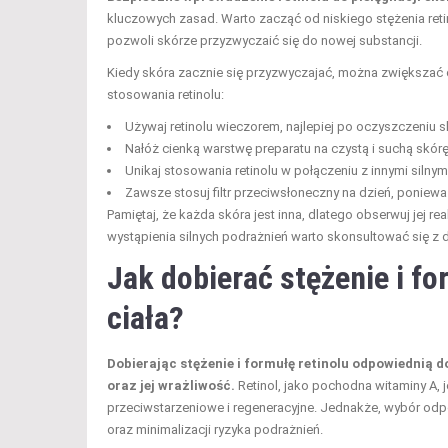
kluczowych zasad. Warto zacząć od niskiego stężenia reti
pozwoli skórze przyzwyczaić się do nowej substancji.
Kiedy skóra zacznie się przyzwyczajać, można zwiększać 
stosowania retinolu:
Używaj retinolu wieczorem, najlepiej po oczyszczeniu s
Nałóż cienką warstwę preparatu na czystą i suchą skórę
Unikaj stosowania retinolu w połączeniu z innymi silny
Zawsze stosuj filtr przeciwsłoneczny na dzień, poniewa
Pamiętaj, że każda skóra jest inna, dlatego obserwuj jej r
wystąpienia silnych podrażnień warto skonsultować się z
Jak dobierać stężenie i f
ciała?
Dobierając stężenie i formułę retinolu odpowiednią d
oraz jej wrażliwość.
Retinol, jako pochodna witaminy A, 
przeciwstarzeniowe i regeneracyjne. Jednakże, wybór odpo
oraz minimalizacji ryzyka podrażnień.