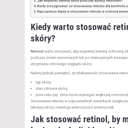
Jak wspierać barierę skóry podczas kuracji retinolem?
Kiedy zrezygnować ze stosowania retinolu dla komfortu s
Najczęstsze błędy w stosowaniu retinolu a ochrona barier
Kiedy warto stosować reti
skóry?
Retinol
warto stosować, aby wspierać barierę ochronną s
podczas zmian sezonowych lub po intensywnych kuracja
utrzymaniu zdrowego wyglądu skóry.
Należy jednak pamiętać, że efektywność stosowania retinolu
typ skóry,
stan zdrowia skóry,
pora roku (np. zima może wymagać większej ostrożnoś
Stosowanie retinolu w odpowiednich warunkach zwiększa
tekstury skóry i redukcja widoczności zmarszczek.
Jak stosować retinol, by 