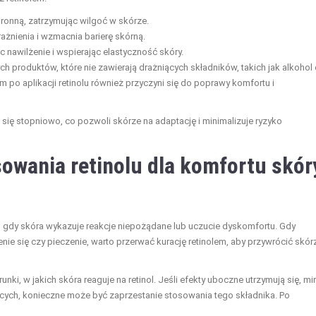
onną, zatrzymując wilgoć w skórze.
ażnienia i wzmacnia barierę skórną.
c nawilżenie i wspierając elastyczność skóry.
 produktów, które nie zawierają drażniących składników, takich jak alkohol
m po aplikacji retinolu również przyczyni się do poprawy komfortu i
ę stopniowo, co pozwoli skórze na adaptację i minimalizuje ryzyko
owania retinolu dla komfortu skór
 gdy skóra wykazuje reakcje niepożądane lub uczucie dyskomfortu. Gdy
ie się czy pieczenie, warto przerwać kurację retinolem, aby przywrócić skór
nki, w jakich skóra reaguje na retinol. Jeśli efekty uboczne utrzymują się, m
ących, konieczne może być zaprzestanie stosowania tego składnika. Po