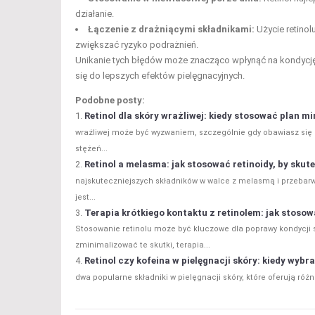
działanie.
Łączenie z drażniącymi składnikami:
Użycie retinol
zwiększać ryzyko podrażnień.
Unikanie tych błędów może znacząco wpłynąć na kondycję
się do lepszych efektów pielęgnacyjnych.
Podobne posty:
Retinol dla skóry wrażliwej: kiedy stosować plan m
wrażliwej może być wyzwaniem, szczególnie gdy obawiasz się
stężeń...
Retinol a melasma: jak stosować retinoidy, by sku
najskuteczniejszych składników w walce z melasmą i przebarw
jest...
Terapia krótkiego kontaktu z retinolem: jak stosow
Stosowanie retinolu może być kluczowe dla poprawy kondycji 
zminimalizować te skutki, terapia...
Retinol czy kofeina w pielęgnacji skóry: kiedy wyb
dwa popularne składniki w pielęgnacji skóry, które oferują róż