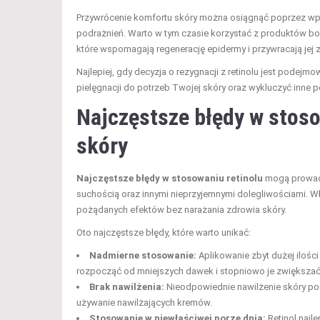
Przywrócenie komfortu skóry można osiągnąć poprzez wpro
podrażnień. Warto w tym czasie korzystać z produktów bog
które wspomagają regenerację epidermy i przywracają jej 
Najlepiej, gdy decyzja o rezygnacji z retinolu jest pode
pielęgnacji do potrzeb Twojej skóry oraz wykluczyć inne 
Najczęstsze błędy w stoso
skóry
Najczęstsze błędy w stosowaniu retinolu
mogą prowadzi
suchością oraz innymi nieprzyjemnymi dolegliwościami. W
pożądanych efektów bez narażania zdrowia skóry.
Oto najczęstsze błędy, które warto unikać:
Nadmierne stosowanie:
Aplikowanie zbyt dużej ilości
rozpocząć od mniejszych dawek i stopniowo je zwiększać
Brak nawilżenia:
Nieodpowiednie nawilżenie skóry pod
używanie nawilżających kremów.
Stosowanie w niewłaściwej porze dnia:
Retinol najl