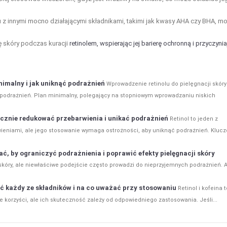
u z innymi mocno działającymi składnikami, takimi jak kwasy AHA czy BHA, m
 skóry podczas kuracji
retinolem, wspierając jej barierę ochronną i przyczyni
inimalny i jak uniknąć podrażnień
Wprowadzenie retinolu do pielęgnacji skóry
 podrażnień. Plan minimalny, polegający na stopniowym wprowadzaniu niskich
tecznie redukować przebarwienia i unikać podrażnień
Retinol to jeden z
ieniami, ale jego stosowanie wymaga ostrożności, aby uniknąć podrażnień. Kluc
ać, by ograniczyć podrażnienia i poprawić efekty pielęgnacji skóry
skóry, ale niewłaściwe podejście często prowadzi do nieprzyjemnych podrażnień. 
rać każdy ze składników i na co uważać przy stosowaniu
Retinol i kofeina t
ne korzyści, ale ich skuteczność zależy od odpowiedniego zastosowania. Jeśli...