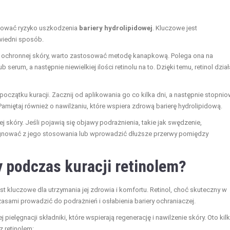
zować ryzyko uszkodzenia
bariery hydrolipidowej
. Kluczowe jest
wiedni sposób.
ry ochronnej skóry, warto zastosować metodę kanapkową. Polega ona na
serum, a następnie niewielkiej ilości retinolu na to. Dzięki temu, retinol dział
początku kuracji. Zacznij od aplikowania go co kilka dni, a następnie stopni
Pamiętaj również o nawilżaniu, które wspiera zdrową barierę hydrolipidową.
 skóry. Jeśli pojawią się objawy podrażnienia, takie jak swędzenie,
ygnować z jego stosowania lub wprowadzić dłuższe przerwy pomiędzy
y podczas kuracji retinolem?
st kluczowe dla utrzymania jej zdrowia i komfortu. Retinol, choć skuteczny w
asami prowadzić do podrażnień i osłabienia bariery ochraniaczej.
ielęgnacji składniki, które wspierają regenerację i nawilżenie skóry. Oto kil
z retinolem: