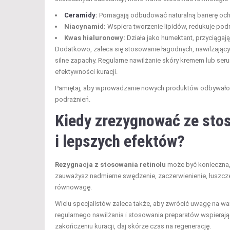
Ceramidy
:
Pomagają odbudować naturalną barierę ochr
Niacynamid:
Wspiera tworzenie lipidów, redukuje podr
Kwas hialuronowy:
Działa jako humektant, przyciągają
Dodatkowo, zaleca się stosowanie łagodnych, nawilżających
silne zapachy. Regularne nawilżanie skóry kremem lub seru
efektywności kuracji.
Pamiętaj, aby wprowadzanie nowych produktów odbywało si
podrażnień.
Kiedy zrezygnować ze stos
i lepszych efektów?
Rezygnacja z stosowania retinolu
może być konieczna,
zauważysz nadmierne swędzenie, zaczerwienienie, łuszczen
równowagę.
Wielu specjalistów zaleca także, aby zwrócić uwagę na waru
regularnego nawilżania i stosowania preparatów wspieraj
zakończeniu kuracji, daj skórze czas na regenerację.