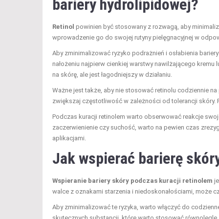
bariery hydrolipidowej
?
Retinol
powinien być stosowany z rozwagą, aby minimali
wprowadzenie go do swojej rutyny pielęgnacyjnej w odpo
Aby zminimalizować ryzyko podrażnień i osłabienia barie
nałożeniu najpierw cienkiej warstwy nawilżającego kremu lub 
na skórę, ale jest łagodniejszy w działaniu.
Ważne jest także, aby nie stosować retinolu codziennie na 
zwiększaj częstotliwość w zależności od tolerancji skóry. 
Podczas kuracji retinolem warto obserwować reakcje swojej
zaczerwienienie czy suchość, warto na pewien czas zrez
aplikacjami.
Jak wspierać barierę skór
Wspieranie bariery skóry podczas kuracji retinolem
je
walce z oznakami starzenia i niedoskonałościami, może cz
Aby zminimalizować te ryzyka, warto włączyć do codziennej p
skutecznych substancji, które warto stosować równolegle 