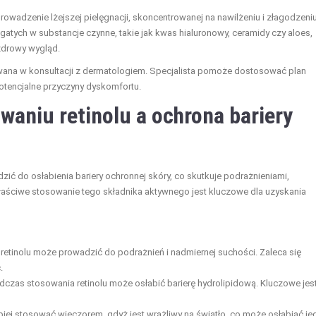
wadzenie lżejszej pielęgnacji, skoncentrowanej na nawilżeniu i złagodzeni
atych w substancje czynne, takie jak kwas hialuronowy, ceramidy czy aloes,
zdrowy wygląd.
jmowana w konsultacji z dermatologiem. Specjalista pomoże dostosować plan
potencjalne przyczyny dyskomfortu.
waniu retinolu a ochrona bariery
ć do osłabienia bariery ochronnej skóry, co skutkuje podrażnieniami,
łaściwe stosowanie tego składnika aktywnego jest kluczowe dla uzyskania
 retinolu może prowadzić do podrażnień i nadmiernej suchości. Zaleca się
.
czas stosowania retinolu może osłabić barierę hydrolipidową. Kluczowe jes
epiej stosować wieczorem, gdyż jest wrażliwy na światło, co może osłabiać je