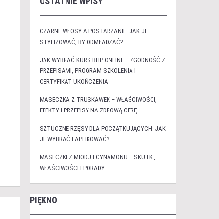
OSTATNIE WPISY
CZARNE WŁOSY A POSTARZANIE: JAK JE
STYLIZOWAĆ, BY ODMŁADZAĆ?
JAK WYBRAĆ KURS BHP ONLINE – ZGODNOŚĆ Z
PRZEPISAMI, PROGRAM SZKOLENIA I
CERTYFIKAT UKOŃCZENIA
MASECZKA Z TRUSKAWEK – WŁAŚCIWOŚCI,
EFEKTY I PRZEPISY NA ZDROWĄ CERĘ
SZTUCZNE RZĘSY DLA POCZĄTKUJĄCYCH: JAK
JE WYBRAĆ I APLIKOWAĆ?
MASECZKI Z MIODU I CYNAMONU – SKUTKI,
WŁAŚCIWOŚCI I PORADY
PIĘKNO