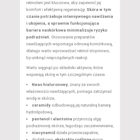
retinolem jest kluczowa, aby zapewnić jej
komfort i efektywną regenerację.
Skóra w tym
czasie potrzebuje intensywnego nawilżenia
i ukojenia, a sprawnie funkcjonująca
bariera naskórkowa minimalizuje ryzyko
podrażnień.
Stosowanie preparatów
nawilżających wspomaga odnowę komórkową,
dlatego warto wprowadzać retinol stopniowo,
by uniknąć niepożądanych reakcji.
Warto sięgnąć po składniki aktywne, które
wspierają skórę w tym szczególnym czasie.
Kwas hialuronowy
, znany ze swoich
właściwości nawilżających, pomaga zatrzymać
wodę w skórze,
ceramidy
odbudowują jej naturalną barierę
hydrolipidową,
pantenol i alantoina
przynoszą ulgę
podrażnionej skórze, łagodząc zaczerwienienia,
niacynamid
działa przeciwzapalnie,
dodatkowo,
ekstrakty roślinne
mogą