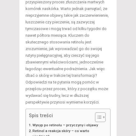
przyspieszony proces złuszczania martwych
komórek naskórka. Warto jednak pamiętać, że
nieprzyjemne objawy, takie jak zaczerwienienie,
łuszczenie czy pieczenie, są zazwyczaj
tymczasowe i mogą trwać od kilku tygodni do
nawet półtora miesiąca. Kluczem do
skutecznego stosowania retinolu jest
zrozumienie, jak wprowadzać go do swojej
rutyny pielęgnacyjnej, aby cieszyć się jego
zbawiennymi właściwościami, jednocześnie
łagodząc ewentualne podrażnienia. Jak więc
dbać o skórę w trakcie tej transformacji?
Odpowiedzi na te pytania mogą pomóc w
przejściu przez proces, który z początku może
wydawać się trudny, lecz w dłuższej
perspektywie przynosi wymierne korzyści.
Spis treści
Wysyp po retinolu – przyczyny i objawy
Retinol a reakcja skóry – co warto