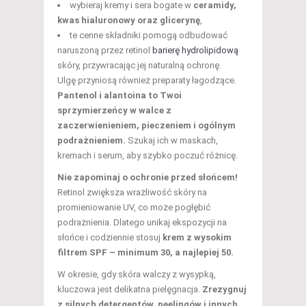
wybieraj kremy i sera bogate w
ceramidy,
kwas hialuronowy oraz glicerynę
,
te cenne składniki pomogą odbudować
naruszoną przez retinol
barierę hydrolipidową
skóry, przywracając jej naturalną ochronę.
Ulgę przyniosą również preparaty łagodzące.
Pantenol i alantoina to Twoi
sprzymierzeńcy w walce z
zaczerwienieniem, pieczeniem i ogólnym
podrażnieniem.
Szukaj ich w maskach,
kremach i serum, aby szybko poczuć różnicę.
Nie zapominaj o ochronie przed słońcem!
Retinol zwiększa wrażliwość skóry na
promieniowanie UV, co może pogłębić
podrażnienia. Dlatego unikaj ekspozycji na
słońce i codziennie stosuj
krem z wysokim
filtrem SPF – minimum 30, a najlepiej 50.
W okresie, gdy skóra walczy z wysypką,
kluczowa jest delikatna pielęgnacja.
Zrezygnuj
z silnych detergentów, peelingów i innych