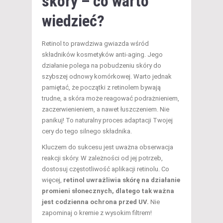
skóry – co warto
wiedzieć?
Retinol to prawdziwa gwiazda wśród
składników kosmetyków anti-aging. Jego
działanie polega na pobudzeniu skóry do
szybszej odnowy komórkowej. Warto jednak
pamiętać, że początki z retinolem bywają
trudne, a skóra może reagować podrażnieniem,
zaczerwienieniem, a nawet łuszczeniem. Nie
panikuj! To naturalny proces adaptacji Twojej
cery do tego silnego składnika.
Kluczem do sukcesu jest uważna obserwacja
reakcji skóry. W zależności od jej potrzeb,
dostosuj częstotliwość aplikacji retinolu. Co
więcej,
retinol uwrażliwia skórę na działanie
promieni słonecznych, dlatego tak ważna
jest codzienna ochrona przed UV.
Nie
zapominaj o kremie z wysokim filtrem!