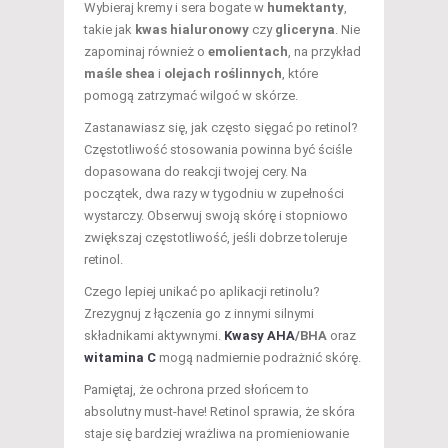
Wybieraj kremy i sera bogate w
humektanty
,
takie jak
kwas hialuronowy
czy
gliceryna
. Nie
zapominaj również o
emolientach
, na przykład
maśle shea
i
olejach roślinnych
, które
pomogą zatrzymać wilgoć w skórze.
Zastanawiasz się, jak często sięgać po retinol?
Częstotliwość stosowania powinna być ściśle
dopasowana do reakcji twojej cery. Na
początek, dwa razy w tygodniu w zupełności
wystarczy. Obserwuj swoją skórę i stopniowo
zwiększaj częstotliwość, jeśli dobrze toleruje
retinol.
Czego lepiej unikać po aplikacji retinolu?
Zrezygnuj z łączenia go z innymi silnymi
składnikami aktywnymi.
Kwasy AHA
/BHA
oraz
witamina C
mogą nadmiernie podrażnić skórę.
Pamiętaj, że ochrona przed słońcem to
absolutny must-have! Retinol sprawia, że skóra
staje się bardziej wrażliwa na promieniowanie