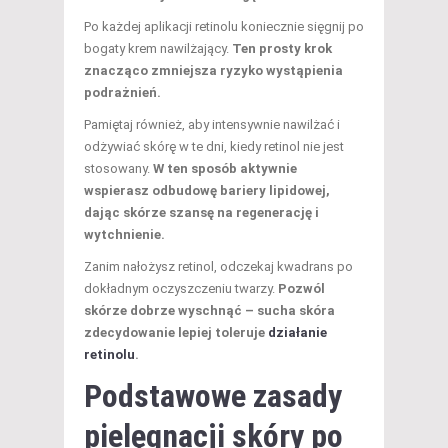
Po każdej aplikacji retinolu koniecznie sięgnij po
bogaty krem nawilżający.
Ten prosty krok
znacząco zmniejsza ryzyko wystąpienia
podrażnień.
Pamiętaj również, aby intensywnie nawilżać i
odżywiać skórę w te dni, kiedy retinol nie jest
stosowany.
W ten sposób aktywnie
wspierasz odbudowę bariery lipidowej,
dając skórze szansę na regenerację i
wytchnienie.
Zanim nałożysz retinol, odczekaj kwadrans po
dokładnym oczyszczeniu twarzy.
Pozwól
skórze dobrze wyschnąć – sucha skóra
zdecydowanie lepiej toleruje
działanie
retinolu
.
Podstawowe zasady
pielęgnacji skóry po