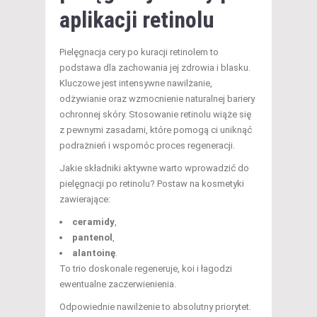
aplikacji retinolu
Pielęgnacja cery po kuracji retinolem to
podstawa dla zachowania jej zdrowia i blasku.
Kluczowe jest intensywne nawilżanie,
odżywianie oraz wzmocnienie naturalnej bariery
ochronnej skóry. Stosowanie retinolu wiąże się
z pewnymi zasadami, które pomogą ci uniknąć
podrażnień i wspomóc proces regeneracji.
Jakie składniki aktywne warto wprowadzić do
pielęgnacji po retinolu? Postaw na kosmetyki
zawierające:
ceramidy
,
pantenol
,
alantoinę
.
To trio doskonale regeneruje, koi i łagodzi
ewentualne zaczerwienienia.
Odpowiednie nawilżenie to absolutny priorytet.