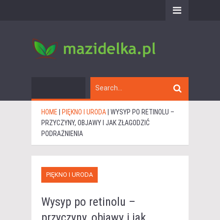
HOME
|
PIĘKNO I URODA
|
WYSYP PO RETINOLU –
PRZYCZYNY, OBJAWY I JAK ZŁAGODZIĆ
PODRAŻNIENIA
PIĘKNO I URODA
Wysyp po retinolu –
przyczyny, objawy i jak