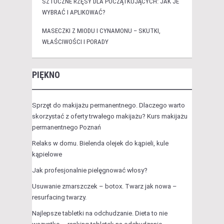
SZTUCZNE RZĘSY DLA POCZĄTKUJĄCYCH: JAK JE
WYBRAĆ I APLIKOWAĆ?
MASECZKI Z MIODU I CYNAMONU – SKUTKI,
WŁAŚCIWOŚCI I PORADY
PIĘKNO
Sprzęt do makijażu permanentnego. Dlaczego warto
skorzystać z oferty trwałego makijażu? Kurs makijażu
permanentnego Poznań
Relaks w domu. Bielenda olejek do kąpieli, kule
kąpielowe
Jak profesjonalnie pielęgnować włosy?
Usuwanie zmarszczek – botox. Twarz jak nowa –
resurfacing twarzy.
Najlepsze tabletki na odchudzanie. Dieta to nie