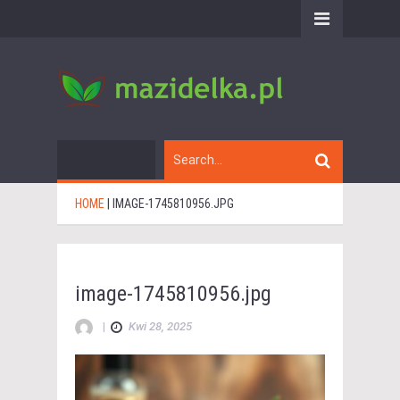
HOME
|
IMAGE-1745810956.JPG
image-1745810956.jpg
|
Kwi 28, 2025