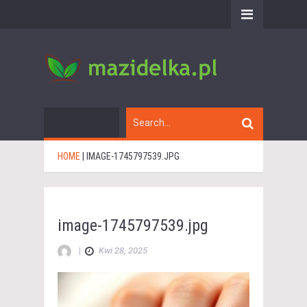
HOME
|
IMAGE-1745797539.JPG
image-1745797539.jpg
|
Kwi 28, 2025