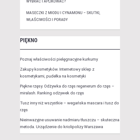
WYBRAĆ I APLIKOWAĆ?
MASECZKI Z MIODU I CYNAMONU – SKUTKI,
WŁAŚCIWOŚCI I PORADY
PIĘKNO
Poznaj właściwości pielęgnacyjne kurkumy
Zakupy kosmetyków. Internetowy sklep z
kosmetykami, pudełka na kosmetyki
Piękne rzęsy. Odżywka do rzęs regenerum do rzęs –
miralash. Ranking odżywek do rzęs
Tusz inny niż wszystkie – wegańska mascara i tusz do
rzęs
Nieinwazyjne usuwanie nadmiaru tłuszczu – skuteczna
metoda. Urządzenie do kriolipolizy Warszawa