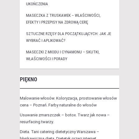
UKOŃCZENIA
MASECZKA Z TRUSKAWEK – WŁAŚCIWOŚCI,
EFEKTY I PRZEPISY NA ZDROWĄ CERĘ
SZTUCZNE RZĘSY DLA POCZĄTKUJĄCYCH: JAK JE
WYBRAĆ I APLIKOWAĆ?
MASECZKI Z MIODU I CYNAMONU – SKUTKI,
WŁAŚCIWOŚCI I PORADY
PIĘKNO
Malowanie włosów. Koloryzacja, prostowanie włosów
cena – Poznań. Farby naturalne do włosów
Usuwanie zmarszczek – botox. Twarz jak nowa –
resurfacing twarzy.
Dieta. Tani catering dietetyczny Warszawa –
błyskawiczna dieta. Dietetyk przez internet