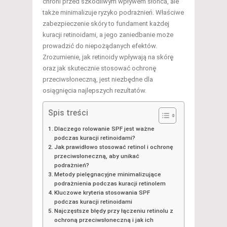
chroni przed szkodliwym wpływem słońca, ale
także minimalizuje ryzyko podrażnień. Właściwe
zabezpieczenie skóry to fundament każdej
kuracji retinoidami, a jego zaniedbanie może
prowadzić do niepożądanych efektów.
Zrozumienie, jak retinoidy wpływają na skórę
oraz jak skutecznie stosować ochronę
przeciwsłoneczną, jest niezbędne dla
osiągnięcia najlepszych rezultatów.
Spis treści
Dlaczego rolowanie SPF jest ważne
podczas kuracji retinoidami?
Jak prawidłowo stosować retinol i ochronę
przeciwsłoneczną, aby unikać
podrażnień?
Metody pielęgnacyjne minimalizujące
podrażnienia podczas kuracji retinolem
Kluczowe kryteria stosowania SPF
podczas kuracji retinoidami
Najczęstsze błędy przy łączeniu retinolu z
ochroną przeciwsłoneczną i jak ich