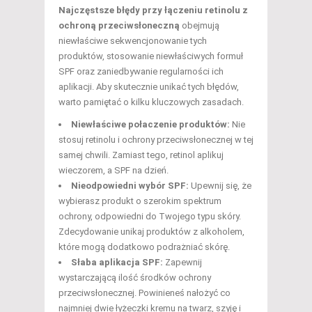
Najczęstsze błędy przy łączeniu retinolu z
ochroną przeciwsłoneczną
obejmują
niewłaściwe sekwencjonowanie tych
produktów, stosowanie niewłaściwych formuł
SPF oraz zaniedbywanie regularności ich
aplikacji. Aby skutecznie unikać tych błędów,
warto pamiętać o kilku kluczowych zasadach.
Niewłaściwe połaczenie produktów:
Nie
stosuj retinolu i ochrony przeciwsłonecznej w tej
samej chwili. Zamiast tego, retinol aplikuj
wieczorem, a SPF na dzień.
Nieodpowiedni wybór SPF:
Upewnij się, że
wybierasz produkt o szerokim spektrum
ochrony, odpowiedni do Twojego typu skóry.
Zdecydowanie unikaj produktów z alkoholem,
które mogą dodatkowo podrażniać skórę.
Słaba aplikacja SPF:
Zapewnij
wystarczającą ilość środków ochrony
przeciwsłonecznej. Powinieneś nałożyć co
najmniej dwie łyżeczki kremu na twarz, szyję i