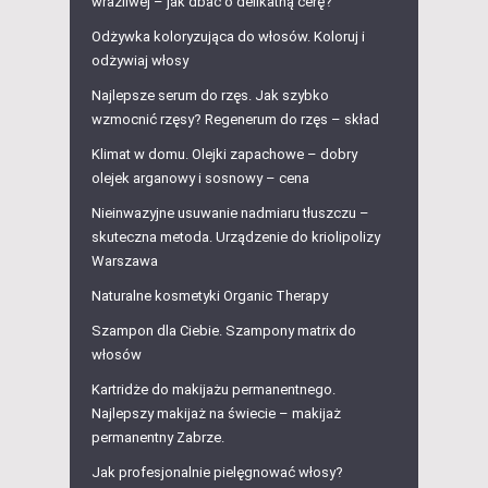
wrażliwej – jak dbać o delikatną cerę?
Odżywka koloryzująca do włosów. Koloruj i
odżywiaj włosy
Najlepsze serum do rzęs. Jak szybko
wzmocnić rzęsy? Regenerum do rzęs – skład
Klimat w domu. Olejki zapachowe – dobry
olejek arganowy i sosnowy – cena
Nieinwazyjne usuwanie nadmiaru tłuszczu –
skuteczna metoda. Urządzenie do kriolipolizy
Warszawa
Naturalne kosmetyki Organic Therapy
Szampon dla Ciebie. Szampony matrix do
włosów
Kartridże do makijażu permanentnego.
Najlepszy makijaż na świecie – makijaż
permanentny Zabrze.
Jak profesjonalnie pielęgnować włosy?