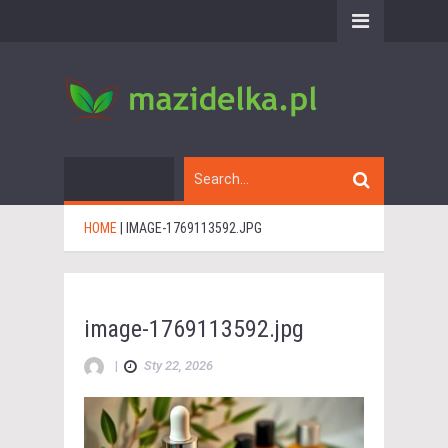
HOME
|
IMAGE-1769113592.JPG
image-1769113592.jpg
|
Sty 22, 2026