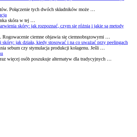
 efektów. Połączenie tych dwóch składników może …
acja
enka skóra w tej …
wienia skóry: jak rozpoznać, czym się różnią i jakie są metody
ami. Rogowacenie ciemne objawia się ciemnobrązowymi …
skóry: jak działa, kiedy stosować i na co uważać przy peelingach
ania sebum czy stymulacja produkcji kolagenu. Jeśli …
nu
oraz więcej osób poszukuje alternatyw dla tradycyjnych …