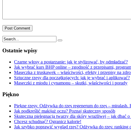
Ostatnie wpisy
Czarne włosy a postarzanie: jak je stylizować, by odmładzać?
Jak wybrać kurs BHP online – zgodność z przepisami, program 
Maseczka z truskawek – właściwości, efekty i przepisy na zdr
Sztuczne rzęsy dla początkujących: jak je wybrać i aplikować?
Maseczki z miodu i cynamonu – skutki, właściwości i porady
Piękno
Piękne rzęsy. Odżywka do rzęs regenerum do rzęs – miralash.
Jak podkreślić makijaż oczu? Poznaj skuteczny sposób
Skuteczna pielęgnacja twarzy dla skóry wrażliwej – jak dbać o 
Chcesz schudnąć? Ogranicz kalorie!
Jak szybko poprawić wygląd rzęs? Odżywka do rzęs: ranking 