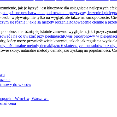
 zrozumienie, jak je łączyć, jest kluczowe dla osiągnięcia najlepszych
Jasne przebarwienia pod oczami – przyczyny, leczenie i pielęgn
e osób, wpływając nie tylko na wygląd, ale także na samopoczucie. Ci
Rogowacenie ciemne a przebar
podobne, ale różnią się istotnie zarówno wyglądem, jak i przyczyn
Kwas pirogronowy w pielęgnacji 
y, który może przynieść wiele korzyści, takich jak regulacja wydziel
Naturalne metody demakijażu: 6 skutecznych sposobów bez pły
rowie skóry, naturalne metody demakijażu zyskują na popularności. C
ażu
kazania
arganowy do włosów
 nogach – Wrocław, Warszawa
znań cena