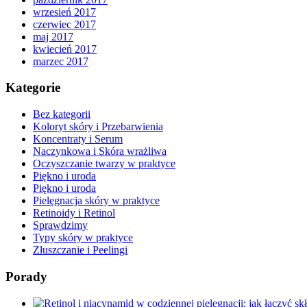
wrzesień 2017
czerwiec 2017
maj 2017
kwiecień 2017
marzec 2017
Kategorie
Bez kategorii
Koloryt skóry i Przebarwienia
Koncentraty i Serum
Naczynkowa i Skóra wrażliwa
Oczyszczanie twarzy w praktyce
Piękno i uroda
Piękno i uroda
Pielęgnacja skóry w praktyce
Retinoidy i Retinol
Sprawdzimy
Typy skóry w praktyce
Złuszczanie i Peelingi
Porady