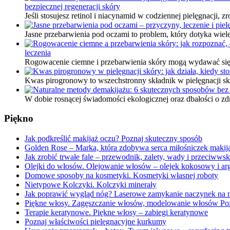
bezpiecznej regeneracji skóry
Jeśli stosujesz retinol i niacynamid w codziennej pielęgnacji,
Jasne przebarwienia pod oczami to problem, który dotyka wiel
leczenia
Rogowacenie ciemne i przebarwienia skóry mogą wydawać się 
Kwas pirogronowy to wszechstronny składnik w pielęgnacji skór
W dobie rosnącej świadomości ekologicznej oraz dbałości o zd
Piękno
Jak podkreślić makijaż oczu? Poznaj skuteczny sposób
Golden Rose – Marka, która zdobywa serca miłośniczek makij
Jak zrobić trwałe fale – przewodnik, zalety, wady i przeciwws
Olejki do włosów. Olejowanie włosów – olejek kokosowy i 
Domowe sposoby na kosmetyki. Kosmetyki własnej roboty
Nietypowe Kolczyki. Kolczyki minerały
Jak poprawić wygląd nóg? Laserowe zamykanie naczynek na
Piękne włosy. Zagęszczanie włosów, modelowanie włosów Po
Terapie keratynowe. Piękne włosy – zabiegi keratynowe
Poznaj właściwości pielęgnacyjne kurkumy