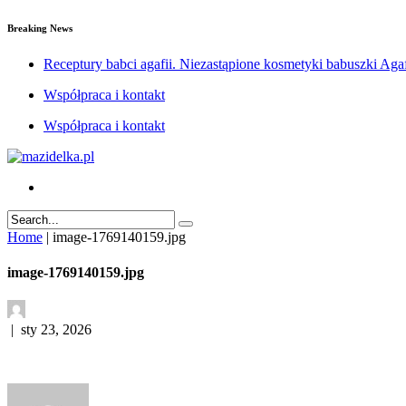
Breaking News
Receptury babci agafii. Niezastąpione kosmetyki babuszki Agaf
Współpraca i kontakt
Współpraca i kontakt
Home
|
image-1769140159.jpg
image-1769140159.jpg
|
sty 23, 2026