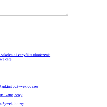
szkolenia i certyfikat ukończenia
ową cerę
 Ranking odżywek do rzęs
delikatną cerę?
odżywek do rzęs