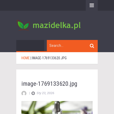
HOME
|
IMAGE-1769133620.JPG
image-1769133620.jpg
|
Sty 23, 2026