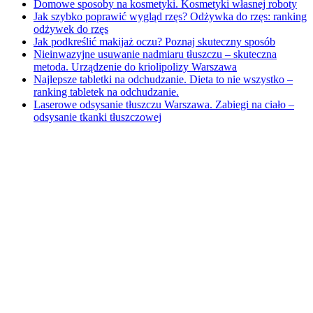
Domowe sposoby na kosmetyki. Kosmetyki własnej roboty
Jak szybko poprawić wygląd rzęs? Odżywka do rzęs: ranking
odżywek do rzęs
Jak podkreślić makijaż oczu? Poznaj skuteczny sposób
Nieinwazyjne usuwanie nadmiaru tłuszczu – skuteczna
metoda. Urządzenie do kriolipolizy Warszawa
Najlepsze tabletki na odchudzanie. Dieta to nie wszystko –
ranking tabletek na odchudzanie.
Laserowe odsysanie tłuszczu Warszawa. Zabiegi na ciało –
odsysanie tkanki tłuszczowej