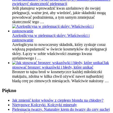
zwiększyć skuteczność pielęgnacji
Jeśli planujesz wprowadzić kwas azelainowy do swojej
pielęgnacji, ważne jest, aby wiedzieć, jakie składniki mogą
powodować podrażnienia, a tym samym zmniejszać
skuteczność tego …
Azeloglicyna w pielęgnacji skóry: Właściwości i
zastosowanie
Azeloglicyna to nowoczesny składnik, który zyskuje coraz
większą popularność w świecie kosmetyków do pielęgnacji
skóry. Łączy w sobie właściwości znanego kwasu
azelainowego i …
Jak
stosować bronzer: wskazówki i błędy, które unikać
Bronzer to tajna broń w kosmetyczce każdej miłośniczki
makijażu, zdolna w kilka chwil ożywić nawet najbardziej
bladą cerę po zimowych miesiącach. Właściwie nałożony …
Piękno
Jak zmienić kolor włosów z ciepłego blondu na chłodny?
Nietypowe Kolczyki. Kolczyki minerały
Pielęgnacja twarzy. Naturalny krem do twarzy do cery suchej