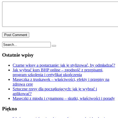
Ostatnie wpisy
Czarne włosy a postarzanie: jak je stylizować, by odmładzać?
Jak wybrać kurs BHP online – zgodność z przepisami,
program szkolenia i certyfikat ukończenia
Maseczka z truskawek – właściwości, efekty i przepisy na
zdrową cerę
Sztuczne rzęsy dla początkujących: jak je wybrać i
aplikować?
Maseczki z miodu i cynamonu – skutki, właściwości i porady
Piękno