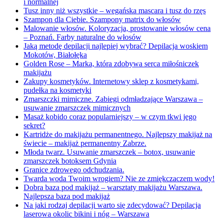
i normalnej
Tusz inny niż wszystkie – wegańska mascara i tusz do rzęs
Szampon dla Ciebie. Szampony matrix do włosów
Malowanie włosów. Koloryzacja, prostowanie włosów cena
– Poznań. Farby naturalne do włosów
Jaką metodę depilacji najlepiej wybrać? Depilacja woskiem
Mokotów, Białołęka
Golden Rose – Marka, która zdobywa serca miłośniczek
makijażu
Zakupy kosmetyków. Internetowy sklep z kosmetykami,
pudełka na kosmetyki
Zmarszczki mimiczne. Zabiegi odmładzające Warszawa –
usuwanie zmarszczek mimicznych
Masaż kobido coraz popularniejszy – w czym tkwi jego
sekret?
Kartridże do makijażu permanentnego. Najlepszy makijaż na
świecie – makijaż permanentny Zabrze.
Młoda twarz. Usuwanie zmarszczek – botox, usuwanie
zmarszczek botoksem Gdynia
Granice zdrowego odchudzania.
Twarda woda Twoim wrogiem? Nie ze zmiękczaczem wody!
Dobra baza pod makijaż – warsztaty makijażu Warszawa.
Najlepsza baza pod makijaż
Na jaki rodzaj depilacji warto się zdecydować? Depilacja
laserowa okolic bikini i nóg – Warszawa