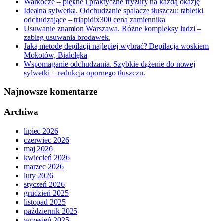
Warkocze – piękne i praktyczne fryzury na każdą okazję
Idealna sylwetka. Odchudzanie spalacze tłuszczu: tabletki
odchudzające – triapidix300 cena zamiennika
Usuwanie znamion Warszawa. Różne kompleksy ludzi –
zabieg usuwania brodawek.
Jaką metodę depilacji najlepiej wybrać? Depilacja woskiem
Mokotów, Białołęka
Wspomaganie odchudzania. Szybkie dążenie do nowej
sylwetki – redukcja opornego tłuszczu.
Najnowsze komentarze
Archiwa
lipiec 2026
czerwiec 2026
maj 2026
kwiecień 2026
marzec 2026
luty 2026
styczeń 2026
grudzień 2025
listopad 2025
październik 2025
wrzesień 2025