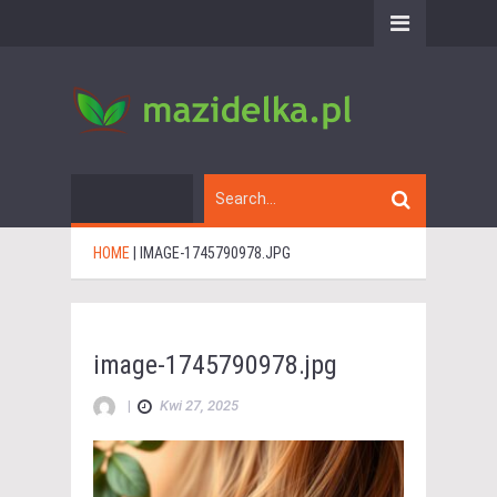
HOME
|
IMAGE-1745790978.JPG
image-1745790978.jpg
|
Kwi 27, 2025