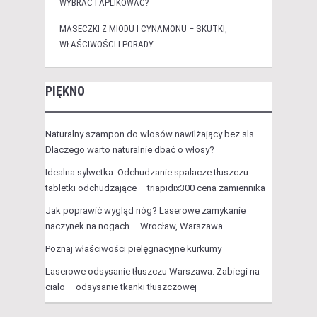
WYBRAĆ I APLIKOWAĆ?
MASECZKI Z MIODU I CYNAMONU – SKUTKI,
WŁAŚCIWOŚCI I PORADY
PIĘKNO
Naturalny szampon do włosów nawilżający bez sls.
Dlaczego warto naturalnie dbać o włosy?
Idealna sylwetka. Odchudzanie spalacze tłuszczu:
tabletki odchudzające – triapidix300 cena zamiennika
Jak poprawić wygląd nóg? Laserowe zamykanie
naczynek na nogach – Wrocław, Warszawa
Poznaj właściwości pielęgnacyjne kurkumy
Laserowe odsysanie tłuszczu Warszawa. Zabiegi na
ciało – odsysanie tkanki tłuszczowej