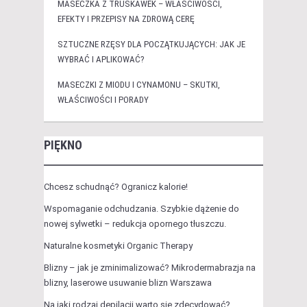
MASECZKA Z TRUSKAWEK – WŁAŚCIWOŚCI,
EFEKTY I PRZEPISY NA ZDROWĄ CERĘ
SZTUCZNE RZĘSY DLA POCZĄTKUJĄCYCH: JAK JE
WYBRAĆ I APLIKOWAĆ?
MASECZKI Z MIODU I CYNAMONU – SKUTKI,
WŁAŚCIWOŚCI I PORADY
PIĘKNO
Chcesz schudnąć? Ogranicz kalorie!
Wspomaganie odchudzania. Szybkie dążenie do
nowej sylwetki – redukcja opornego tłuszczu.
Naturalne kosmetyki Organic Therapy
Blizny – jak je zminimalizować? Mikrodermabrazja na
blizny, laserowe usuwanie blizn Warszawa
Na jaki rodzaj depilacji warto się zdecydować?