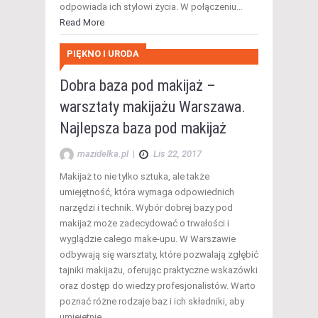
odpowiada ich stylowi życia. W połączeniu…
Read More
PIĘKNO I URODA
Dobra baza pod makijaż –
warsztaty makijażu Warszawa.
Najlepsza baza pod makijaż
mazidelka.pl
|
Lis 22, 2017
Makijaż to nie tylko sztuka, ale także
umiejętność, która wymaga odpowiednich
narzędzi i technik. Wybór dobrej bazy pod
makijaż może zadecydować o trwałości i
wyglądzie całego make-upu. W Warszawie
odbywają się warsztaty, które pozwalają zgłębić
tajniki makijażu, oferując praktyczne wskazówki
oraz dostęp do wiedzy profesjonalistów. Warto
poznać różne rodzaje baz i ich składniki, aby
umiejętnie…