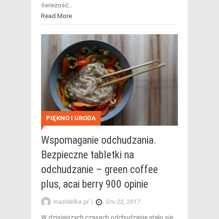
świeżość…
Read More
PIĘKNO I URODA
Wspomaganie odchudzania.
Bezpieczne tabletki na
odchudzanie – green coffee
plus, acai berry 900 opinie
mazidelka.pl
|
Gru 22, 2017
W dzisiejszych czasach odchudzanie stało się