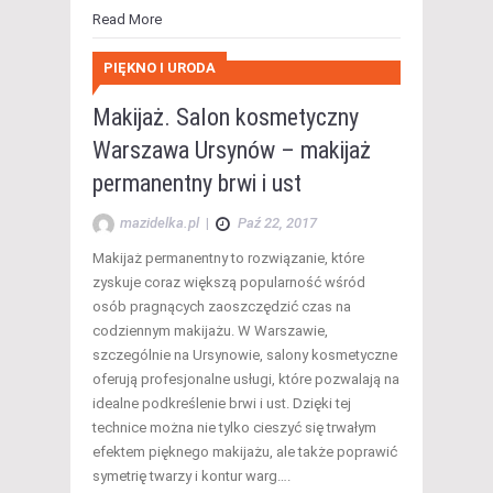
Read More
PIĘKNO I URODA
Makijaż. Salon kosmetyczny
Warszawa Ursynów – makijaż
permanentny brwi i ust
mazidelka.pl
|
Paź 22, 2017
Makijaż permanentny to rozwiązanie, które
zyskuje coraz większą popularność wśród
osób pragnących zaoszczędzić czas na
codziennym makijażu. W Warszawie,
szczególnie na Ursynowie, salony kosmetyczne
oferują profesjonalne usługi, które pozwalają na
idealne podkreślenie brwi i ust. Dzięki tej
technice można nie tylko cieszyć się trwałym
efektem pięknego makijażu, ale także poprawić
symetrię twarzy i kontur warg….