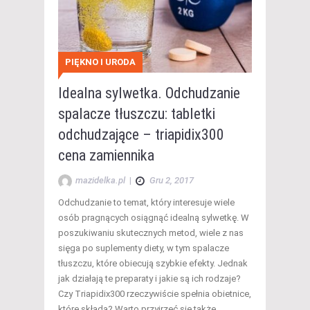
PIĘKNO I URODA
Idealna sylwetka. Odchudzanie
spalacze tłuszczu: tabletki
odchudzające – triapidix300
cena zamiennika
mazidelka.pl
|
Gru 2, 2017
Odchudzanie to temat, który interesuje wiele
osób pragnących osiągnąć idealną sylwetkę. W
poszukiwaniu skutecznych metod, wiele z nas
sięga po suplementy diety, w tym spalacze
tłuszczu, które obiecują szybkie efekty. Jednak
jak działają te preparaty i jakie są ich rodzaje?
Czy Triapidix300 rzeczywiście spełnia obietnice,
które składa? Warto przyjrzeć się także