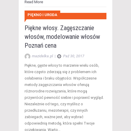
Read More
PIĘKNO I URODA
Piękne włosy. Zagęszczanie
włosów, modelowanie włosów
Poznań cena
mazidelka.pl
|
Paź 30, 2017
Piękne, gęste włosy to marzenie wielu osób,
które często zderzają się z problemem ich
osłabienia i braku objętości. Współczesne
metody zagęszczania włosów oferują
różnorodne rozwiązania, które mogą
przywrócić pewność siebie i poprawić wygląd.
Niezależnie od tego, czy myślisz o
przedłużaniu, mezoterapii, czy innych
zabiegach, ważne jest, aby wybrać
odpowiednią metodę, która spełni Twoje
oczekiwania. Warto…